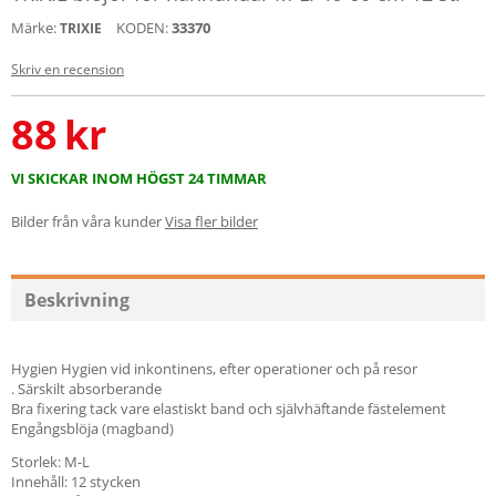
Märke:
KODEN:
33370
TRIXIE
Skriv en recension
88
kr
VI SKICKAR INOM HÖGST 24 TIMMAR
Bilder från våra kunder
Visa fler bilder
Beskrivning
Hygien Hygien vid inkontinens, efter operationer och på resor
. Särskilt absorberande
Bra fixering tack vare elastiskt band och självhäftande fästelement
Engångsblöja (magband)
Storlek: M-L
Innehåll: 12 stycken