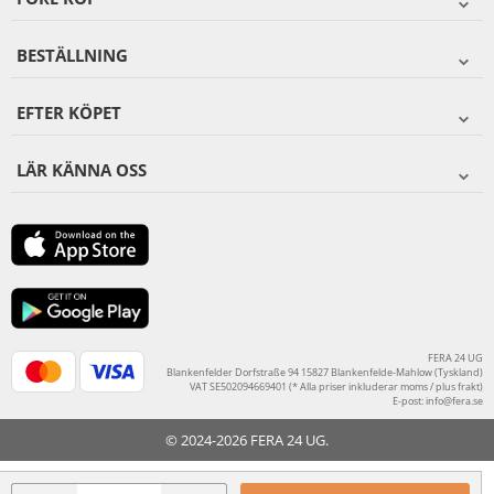
BESTÄLLNING
EFTER KÖPET
LÄR KÄNNA OSS
FERA 24 UG
Blankenfelder Dorfstraße 94 15827 Blankenfelde-Mahlow (Tyskland)
VAT SE502094669401 (* Alla priser inkluderar moms / plus frakt)
E-post:
info@fera.se
© 2024-2026 FERA 24 UG.
FERA INTERNATIONAL: