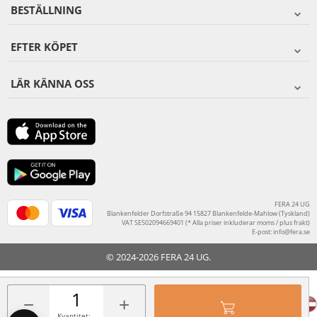
BESTÄLLNING
EFTER KÖPET
LÄR KÄNNA OSS
FERA 24 UG
Blankenfelder Dorfstraße 94 15827 Blankenfelde-Mahlow (Tyskland)
VAT SE502094669401 (* Alla priser inkluderar moms / plus frakt)
E-post:
info@fera.se
© 2024-2026 FERA 24 UG.
FERA INTERNATIONAL:
−
+
Kvantitet: