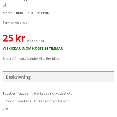
st.
Märke:
KODEN:
11107
TRIXIE
Skriv en recension
25
kr
(361.57 kr / kg)
VI SKICKAR INOM HÖGST 24 TIMMAR
Bilder från våra kunder
Visa fler bilder
Beskrivning
Tuggben Tuggben tillverkat av nötköttsskott
Godis tillverkat av torkade nötköttsskott
2 st