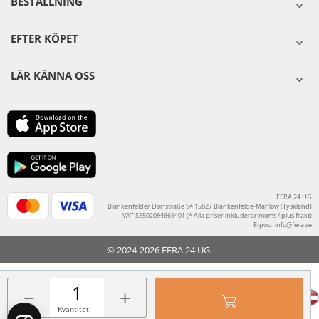
BESTÄLLNING
EFTER KÖPET
LÄR KÄNNA OSS
FERA 24 UG
Blankenfelder Dorfstraße 94 15827 Blankenfelde-Mahlow (Tyskland)
VAT SE502094669401 (* Alla priser inkluderar moms / plus frakt)
E-post:
info@fera.se
© 2024-2026 FERA 24 UG.
FERA INTERNATIONAL:
−
+
Kvantitet: