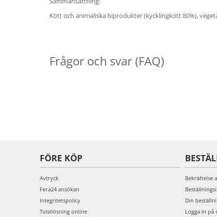
Sammansättning:
Kött och animaliska biprodukter (kycklingkött 80%), vegetab
Frågor och svar (FAQ)
FÖRE KÖP
BESTÄ
Avtryck
Bekräftelse 
Fera24 ansökan
Beställnings
Integritetspolicy
Din beställn
Tvistlösning online
Logga in på 