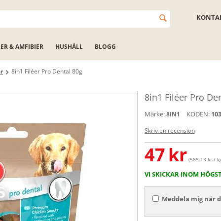
KONTAK
LER & AMFIBIER
HUSHÅLL
BLOGG
r
8in1 Filéer Pro Dental 80g
8in1 Filéer Pro De
Märke:
KODEN:
10
8IN1
Skriv en recension
47
kr
(585.13 kr / k
VI SKICKAR INOM HÖGS
Meddela mig när de