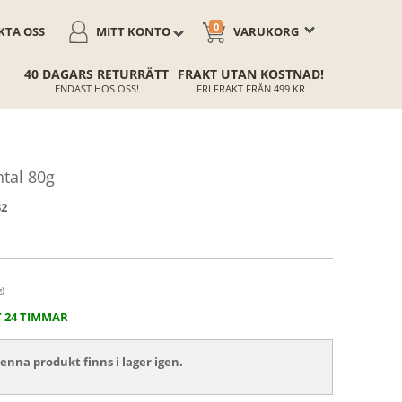
0
TA OSS
MITT KONTO
VARUKORG
40 DAGARS RETURRÄTT
FRAKT UTAN KOSTNAD!
ENDAST HOS OSS!
FRI FRAKT FRÅN 499 KR
ntal 80g
32
g)
T 24 TIMMAR
nna produkt finns i lager igen.