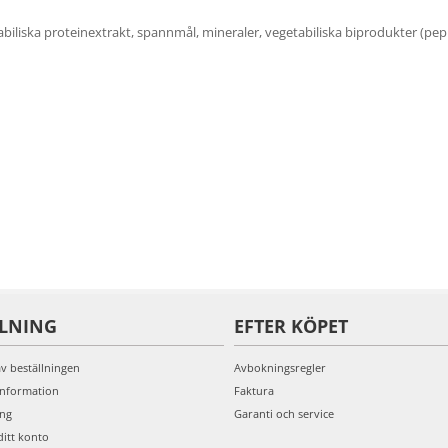
iliska proteinextrakt, spannmål, mineraler, vegetabiliska biprodukter (peppa
LLNING
EFTER KÖPET
av beställningen
Avbokningsregler
information
Faktura
ing
Garanti och service
ditt konto