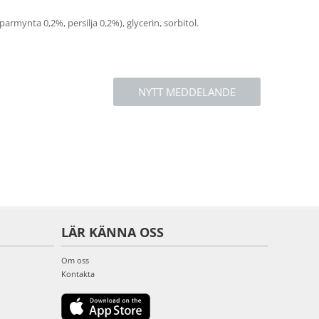
rmynta 0,2%, persilja 0,2%), glycerin, sorbitol.
NYTT MEDDELANDE
LÄR KÄNNA OSS
Om oss
Kontakta