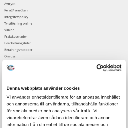
Avtryck
Fera24 ansökan
Integritetspolicy
Tvistlösning online
Villkor
Fraktkostnader
Bearbetningstider
Betalningsmetoder
Om oss
BESTÄLLNING
Bekräftelse av beställningen
Denna webbplats använder cookies
Beställningsinformation
Vi använder enhetsidentifierare för att anpassa innehållet
Din beställning
och annonserna till användarna, tillhandahålla funktioner
Logga in på ditt konto
för sociala medier och analysera vår trafik. Vi
vidarebefordrar även sådana identifierare och annan
EFTER KÖPET
information från din enhet till de sociala medier och