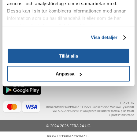
annons- och analysföretag som vi samarbetar med.
Avbokningsregler
Dessa kan i sin tur kombinera informationen med annan
Faktura
information som du har tillhandahållit eller som de har
Garanti och service
samlat in när du har använt deras tjänster.
LÄR KÄNNA OSS
Visa detaljer
Om oss
Kontakta
Tillåt alla
Anpassa
FERA 24 UG
Blankenfelder Dorfstraße 94 15827 Blankenfelde-Mahlow (Tyskland)
VAT SE502094669401 (* Alla priser inkluderar moms / plus frakt)
E-post:
info@fera.se
© 2024-2026 FERA 24 UG.
FERA INTERNATIONAL: