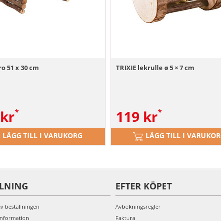
ro 51 x 30 cm
TRIXIE lekrulle ø 5 × 7 cm
kr
119
kr
LÄGG TILL I VARUKORG
LÄGG TILL I VARUKO
LLNING
EFTER KÖPET
av beställningen
Avbokningsregler
information
Faktura