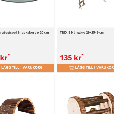
trategispel Snackskort ø 20 cm
TRIXIE Hängbro 29×25×9 cm
kr
135
kr
LÄGG TILL I VARUKORG
LÄGG TILL I VARUKO