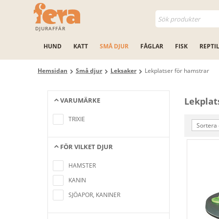
DJURAFFÄR
HUND
KATT
SMÅ DJUR
FÅGLAR
FISK
REPTI
Hemsidan
Små djur
Leksaker
Lekplatser för hamstrar
Lekplat
VARUMÄRKE
Inga artiklar hittades som motsvarar
sökkriterierna
TRIXIE
Sortera 
FÖR VILKET DJUR
Inga artiklar hittades som motsvarar
sökkriterierna
HAMSTER
KANIN
SJÖAPOR, KANINER