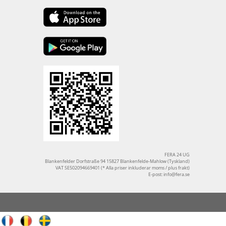
FERA 24 UG
Blankenfelder Dorfstraße 94 15827 Blankenfelde-Mahlow (Tyskland)
VAT SE502094669401 (* Alla priser inkluderar moms / plus frakt)
E-post:
info@fera.se