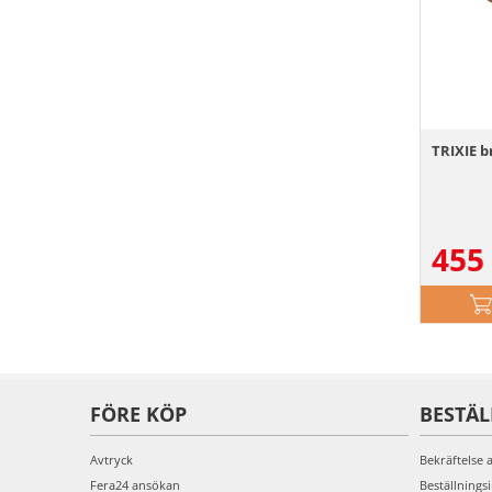
TRIXIE b
455
FÖRE KÖP
BESTÄ
Avtryck
Bekräftelse 
Fera24 ansökan
Beställnings