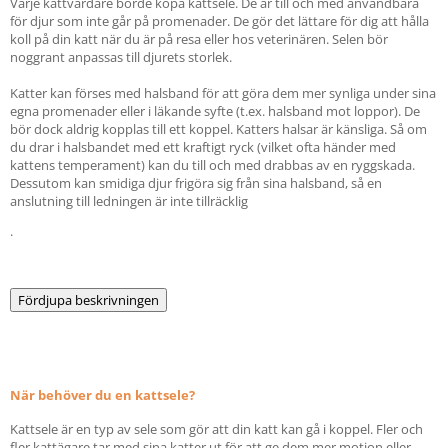
Varje kattvårdare borde köpa kattsele. De är till och med användbara
för djur som inte går på promenader. De gör det lättare för dig att hålla
koll på din katt när du är på resa eller hos veterinären. Selen bör
noggrant anpassas till djurets storlek.
Katter kan förses med halsband för att göra dem mer synliga under sina
egna promenader eller i läkande syfte (t.ex. halsband mot loppor). De
bör dock aldrig kopplas till ett koppel. Katters halsar är känsliga. Så om
du drar i halsbandet med ett kraftigt ryck (vilket ofta händer med
kattens temperament) kan du till och med drabbas av en ryggskada.
Dessutom kan smidiga djur frigöra sig från sina halsband, så en
anslutning till ledningen är inte tillräcklig
.
Fördjupa beskrivningen
När behöver du en kattsele?
Kattsele är en typ av sele som gör att din katt kan gå i koppel. Fler och
fler kattägare tar med sina katter ut för att ge dem mer motion eller