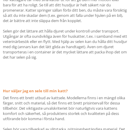
bara för att ha roligt. Se till att ditt husdjur är helt säkert när du
promenerar. Katter springer sällan förbi ditt ben, du måste vara försiktig
så att du inte skadar dem (t.ex. genom att falla under hjulen på en bil),
det är bättre att inte släppa dem från kopplet.
Selen gör det lättare att hålla djuret under kontroll under transport.
Utgångar är ofta oundvikliga även för huskatter, t.ex. i samband med ett
veterinärbesök eller en flytt. Med hjälp av selen kan du hålla ditt husdjur
med dig (annars kan det lätt glida av handtaget). Även om djuret
transporteras i en container är det mycket lättare att packa ihop det om
det har selen på sig.
Hur väljer jag en sele till min katt?
Det finns ett brett utbud av kattsele. Modellerna finns i en mängd olika
färger, snitt och material, så det finns ett brett prisintervall för dessa
tillbehör. Det viktigaste urvalskriteriet bör naturligtvis vara kattens
komfort och säkerhet, så produktens storlek och kvaliteten på dess
utförande bör komma i första hand.
Selen bör vara tillverkad av slitstarka, nötningsbeständiga material. Det