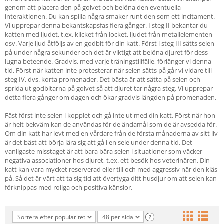
genom att placera den på golvet och belöna den eventuella
interaktionen. Du kan spilla några smaker runt den som ett incitament.
Vi upprepar denna bekantskapsfas flera gånger. I steg II bekantar du
katten med ljudet, t.ex. klicket från locket, ljudet från metallelementen
osv. Varje ljud åtföljs av en godbit för din katt. Först i steg III sätts selen
på under några sekunder och det är viktigt att belöna djuret för dess
lugna beteende. Gradvis, med varje träningstillfälle, förlänger vi denna
tid. Först när katten inte protesterar när selen sätts på går vi vidare till
steg IV, dvs. korta promenader. Det bästa är att sätta på selen och
sprida ut godbitarna på golvet så att djuret tar några steg. Vi upprepar
detta flera gånger om dagen och ökar gradvis längden på promenaden.
Fäst först inte selen i kopplet och gå inte ut med din katt. Först när hon
är helt bekväm kan de användas för de ändamål som de är avsedda för.
Om din katt har levt med en vårdare från de första månaderna av sitt liv
är det bäst att börja lära sig att gå i en sele under denna tid. Det
vanligaste misstaget är att bara bära selen i situationer som väcker
negativa associationer hos djuret, t.ex. ett besök hos veterinären. Din
katt kan vara mycket reserverad eller till och med aggressiv när den kläs
på. Så det är värt att ta sig tid att övertyga ditt husdjur om att selen kan
förknippas med roliga och positiva känslor.
Sortera efter popularitet
48 per sida
?