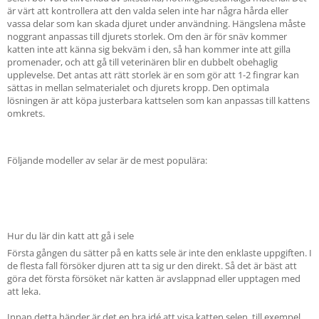
är värt att kontrollera att den valda selen inte har några hårda eller
vassa delar som kan skada djuret under användning. Hängslena måste
noggrant anpassas till djurets storlek. Om den är för snäv kommer
katten inte att känna sig bekväm i den, så han kommer inte att gilla
promenader, och att gå till veterinären blir en dubbelt obehaglig
upplevelse. Det antas att rätt storlek är en som gör att 1-2 fingrar kan
sättas in mellan selmaterialet och djurets kropp. Den optimala
lösningen är att köpa justerbara kattselen som kan anpassas till kattens
omkrets.
Följande modeller av selar är de mest populära:
Hur du lär din katt att gå i sele
Första gången du sätter på en katts sele är inte den enklaste uppgiften. I
de flesta fall försöker djuren att ta sig ur den direkt. Så det är bäst att
göra det första försöket när katten är avslappnad eller upptagen med
att leka.
Innan detta händer är det en bra idé att visa katten selen, till exempel