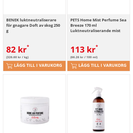
BENEK luktneutraliserare
PETS Home Mist Perfume Sea
för gnagare Doft av skog 250
Breeze 170 ml
g
Luktneutraliserande mist
för interiörer
82
kr
113
kr
(326.60 kr / kg)
(66.26 kr / 100 ml)
LÄGG TILL I VARUKORG
LÄGG TILL I VARUKORG