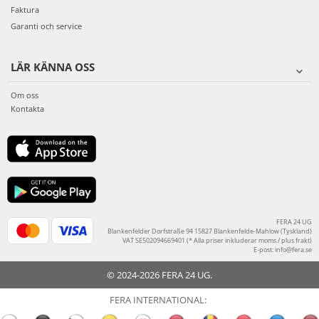
Faktura
Garanti och service
LÄR KÄNNA OSS
Om oss
Kontakta
FERA 24 UG
Blankenfelder Dorfstraße 94 15827 Blankenfelde-Mahlow (Tyskland)
VAT SE502094669401 (* Alla priser inkluderar moms / plus frakt)
E-post:
info@fera.se
© 2024-2026 FERA 24 UG.
FERA INTERNATIONAL: