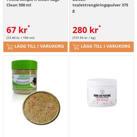
Clean 500 ml
toalettrengöringspulver 375
g
67
kr
280
kr
(13.46 kr / 100 ml)
(737.55 kr / kg)
LÄGG TILL I VARUKORG
LÄGG TILL I VARUKORG