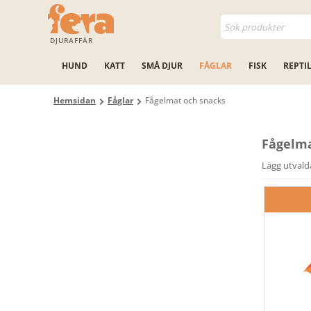
DJURAFFÄR
HUND
KATT
SMÅ DJUR
FÅGLAR
FISK
REPTI
Hemsidan
Fåglar
Fågelmat och snacks
Fågelma
Lägg utvald