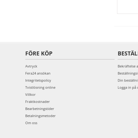
FÖRE KÖP
BESTÄ
Avtryck
Bekräftelse 
Fera24 ansökan
Beställnings
Integritetspolicy
Din beställn
Tvistlösning online
Logga in på 
Villkor
Fraktkostnader
Bearbetningstider
Betalningsmetoder
Om oss