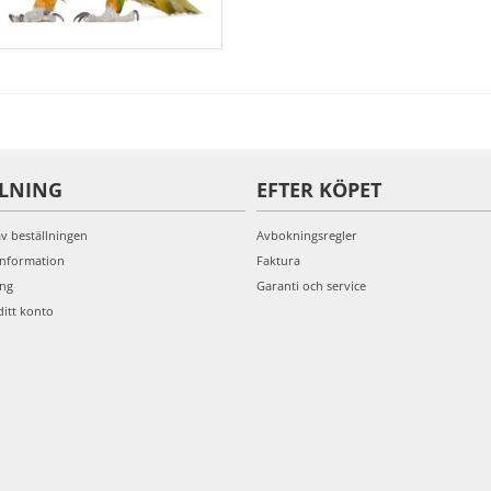
LLNING
EFTER KÖPET
av beställningen
Avbokningsregler
information
Faktura
ing
Garanti och service
ditt konto