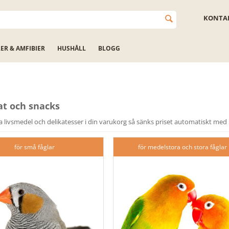
KONTAK
LER & AMFIBIER
HUSHÅLL
BLOGG
t och snacks
a livsmedel och delikatesser i din varukorg så sänks priset automatiskt med
för små fåglar
för medelstora och stora fåglar