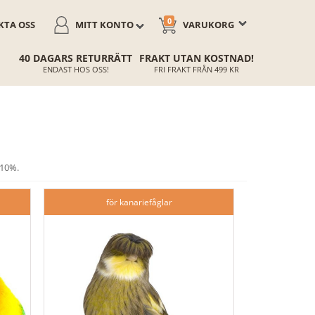
0
TA OSS
MITT KONTO
VARUKORG
40 DAGARS RETURRÄTT
FRAKT UTAN KOSTNAD!
ENDAST HOS OSS!
FRI FRAKT FRÅN 499 KR
 10%.
för kanariefåglar