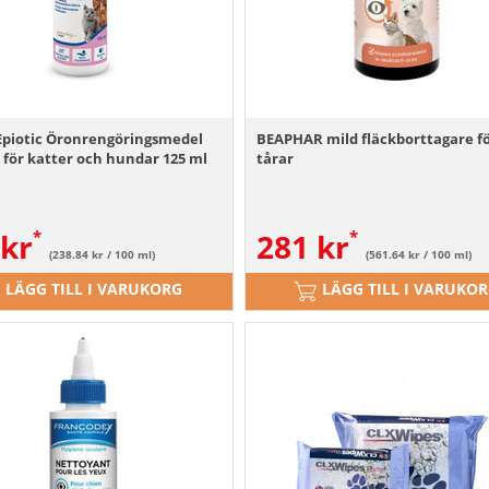
Epiotic Öronrengöringsmedel
BEAPHAR mild fläckborttagare f
 för katter och hundar 125 ml
tårar
kr
281
kr
(238.84 kr / 100 ml)
(561.64 kr / 100 ml)
LÄGG TILL I VARUKORG
LÄGG TILL I VARUKO