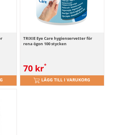
ör
TRIXIE Eye Care hygienservetter för
rena ögon 100 stycken
70
kr
RG
LÄGG TILL I VARUKORG