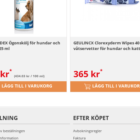
EX Ögonskölj för hundar och
GEULINCX Clorexyderm Wipes 40 
25 ml
våtservetter för hundar och kat
kr
365
kr
(434.03 kr / 100 ml)
LÄGG TILL I VARUKORG
LÄGG TILL I VARUKO
LLNING
EFTER KÖPET
av beställningen
Avbokningsregler
information
Faktura