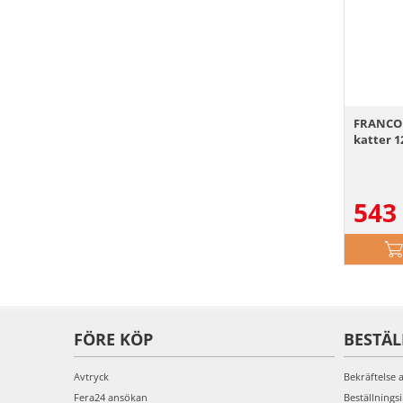
FRANCOD
katter 1
543
FÖRE KÖP
BESTÄ
Avtryck
Bekräftelse 
Fera24 ansökan
Beställnings