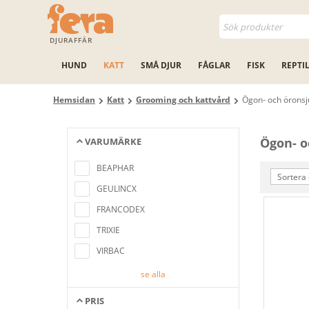
DJURAFFÄR
HUND
KATT
SMÅ DJUR
FÅGLAR
FISK
REPTI
Hemsidan
Katt
Grooming och kattvård
Ögon- och öronsj
Ögon- o
VARUMÄRKE
Inga artiklar hittades som motsvarar
sökkriterierna
BEAPHAR
Sortera 
GEULINCX
FRANCODEX
TRIXIE
VIRBAC
se alla
PRIS