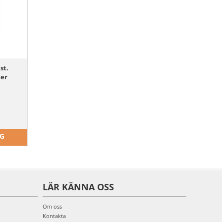
st.
ter
RG
LÄR KÄNNA OSS
Om oss
Kontakta