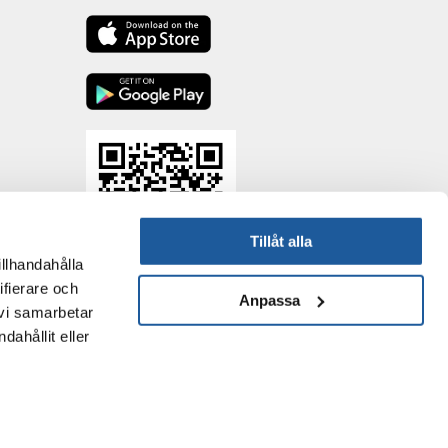
Tillåt alla
illhandahålla
ifierare och
Anpassa
FERA 24 UG
 vi samarbetar
Blankenfelder Dorfstraße 94 15827 Blankenfelde-Mahlow (Tyskland)
VAT SE502094669401 (* Alla priser inkluderar moms / plus frakt)
ahållit eller
E-post:
info@fera.se