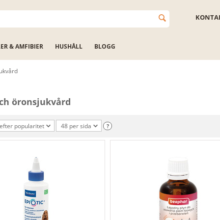
KONTAK
LER & AMFIBIER
HUSHÅLL
BLOGG
ukvård
ch öronsjukvård
efter popularitet
48 per sida
?