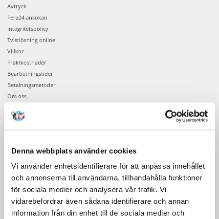
Avtryck
Fera24 ansökan
Integritetspolicy
Tvistlösning online
Villkor
Fraktkostnader
Bearbetningstider
Betalningsmetoder
Om oss
BESTÄLLNING
Bekräftelse av beställningen
Denna webbplats använder cookies
Beställningsinformation
Vi använder enhetsidentifierare för att anpassa innehållet
Din beställning
och annonserna till användarna, tillhandahålla funktioner
Logga in på ditt konto
för sociala medier och analysera vår trafik. Vi
vidarebefordrar även sådana identifierare och annan
EFTER KÖPET
information från din enhet till de sociala medier och