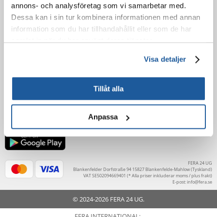
annons- och analysföretag som vi samarbetar med.
Avbokningsregler
Dessa kan i sin tur kombinera informationen med annan
Faktura
information som du har tillhandahållit eller som de har
Garanti och service
samlat in när du har använt deras tjänster.
LÄR KÄNNA OSS
Visa detaljer
Om oss
Kontakta
Tillåt alla
Anpassa
FERA 24 UG
Blankenfelder Dorfstraße 94 15827 Blankenfelde-Mahlow (Tyskland)
VAT SE502094669401 (* Alla priser inkluderar moms / plus frakt)
E-post:
info@fera.se
© 2024-2026 FERA 24 UG.
FERA INTERNATIONAL: