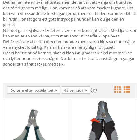
Det här är inte en svår aktivitet, men det är värt att vänja din hund vid
det så tidigt som möjligt. Han kommer då att vara mycket lugnare. Det
kan vara stressande de första gångerna, men med tiden kommer det att
bli rutin. För att göra ett gott intryck på hunden kan du ge den en
godbit.
När det gäller själva aktiviteten kräver den koncentration. Med ljusa klor
kan man se en röd kärna, som man absolut inte får klippa över.
Det är svårare att hitta den med hundar med svarta klor, så man måste
vara mycket försiktig. Kärnan kan vara mer synlig mot ljuset.
När vi har tittat på kärnan, skär vi klon i 45 graders vinkel mot marken
och lyfter hundens tass något. Om kärnan trots alla ansträngningar går
sönder ska såret täckas med talk.
Sortera efter popularitet
48 per sida
?