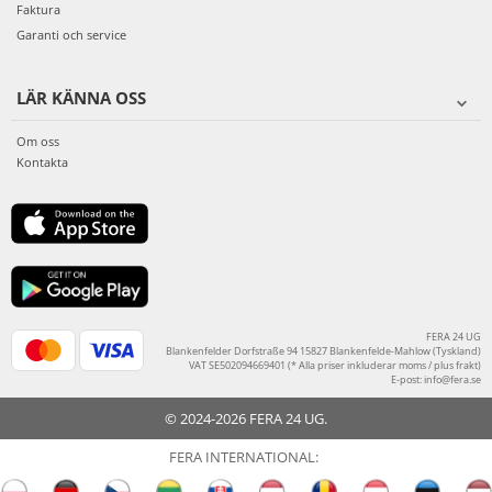
Faktura
Garanti och service
LÄR KÄNNA OSS
Om oss
Kontakta
FERA 24 UG
Blankenfelder Dorfstraße 94 15827 Blankenfelde-Mahlow (Tyskland)
VAT SE502094669401 (* Alla priser inkluderar moms / plus frakt)
E-post:
info@fera.se
© 2024-2026 FERA 24 UG.
FERA INTERNATIONAL: