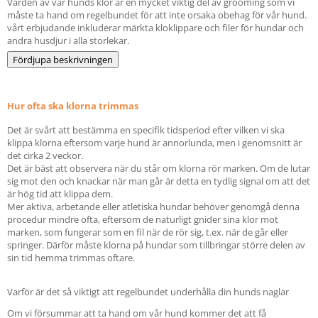
Vården av vår hunds klor är en mycket viktig del av grooming som vi
måste ta hand om regelbundet för att inte orsaka obehag för vår hund.
vårt erbjudande inkluderar märkta kloklippare och filer för hundar och
andra husdjur i alla storlekar.
Fördjupa beskrivningen
Hur ofta ska klorna trimmas
Det är svårt att bestämma en specifik tidsperiod efter vilken vi ska
klippa klorna eftersom varje hund är annorlunda, men i genomsnitt är
det cirka 2 veckor.
Det är bäst att observera när du står om klorna rör marken. Om de lutar
sig mot den och knackar när man går är detta en tydlig signal om att det
är hög tid att klippa dem.
Mer aktiva, arbetande eller atletiska hundar behöver genomgå denna
procedur mindre ofta, eftersom de naturligt gnider sina klor mot
marken, som fungerar som en fil när de rör sig, t.ex. när de går eller
springer. Därför måste klorna på hundar som tillbringar större delen av
sin tid hemma trimmas oftare.
Varför är det så viktigt att regelbundet underhålla din hunds naglar
Om vi försummar att ta hand om vår hund kommer det att få