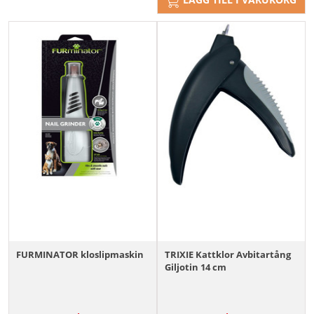
FURMINATOR kloslipmaskin
TRIXIE Kattklor Avbitartång
Giljotin 14 cm