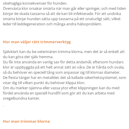
obehagliga konsekvenser för hunden.
Överväxta klor orsakar smärta när man går eller springer, och med tiden
börjar de skada tassarna så att de kan bli infekterade. För att undvika
smärta börjar hunden sätta upp tassarna på ett onaturligt sätt, vilket
leder till leddegeneration och många andra hälsoproblem.
Hur man väljer rätt trimmerverktyg
Självklart kan du be veterinären trimma klorna, men det är så enkelt att
du kan göra det själv hemma.
Du får inte använda en vanlig sax för detta ändamål, eftersom hundars
klor är uppbyggda på ett helt annat sätt än våra. De är hårda och ovala,
så du behöver en speciell tång som anpassar sig till klornas diameter.
De flesta tänger har en metalldel, det så kallade säkerhetssystemet, som
visar dig till vilken punkt du behöver klippa klon.
Om du märker ojämna eller vassa ytor efter klippningen kan du med
fördel använda en speciell hundfil som gör att du kan arbeta med
oregelbundna kanter.
.
Hur man trimmar klorna