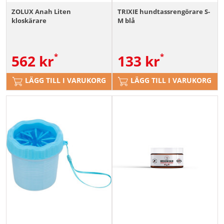
ZOLUX Anah Liten
TRIXIE hundtassrengörare S-
kloskärare
M blå
562
kr
133
kr
LÄGG TILL I VARUKORG
LÄGG TILL I VARUKORG