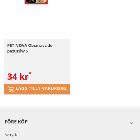
PET NOVA Obcinacz do
pazurów S
34
kr
LÄGG TILL I VARUKORG
FÖRE KÖP
Avtryck