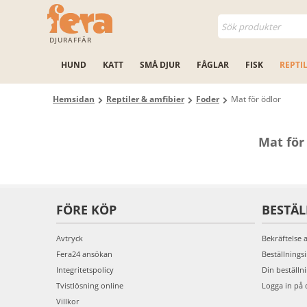
DJURAFFÄR
HUND
KATT
SMÅ DJUR
FÅGLAR
FISK
REPTI
Hemsidan
Reptiler & amfibier
Foder
Mat för ödlor
Mat för
FÖRE KÖP
BESTÄ
Avtryck
Bekräftelse 
Fera24 ansökan
Beställnings
Integritetspolicy
Din beställn
Tvistlösning online
Logga in på 
Villkor