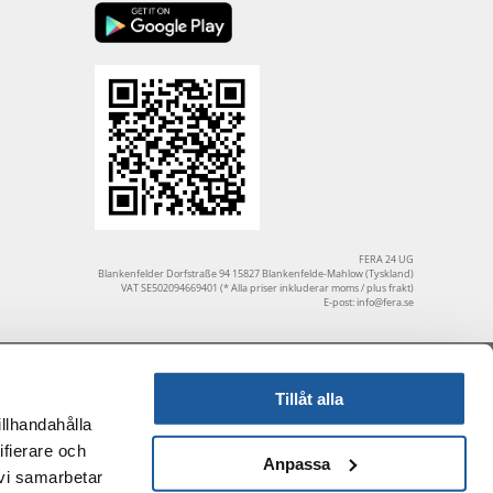
FERA 24 UG
Blankenfelder Dorfstraße 94 15827 Blankenfelde-Mahlow (Tyskland)
VAT SE502094669401 (* Alla priser inkluderar moms / plus frakt)
E-post:
info@fera.se
Tillåt alla
illhandahålla
ifierare och
Anpassa
 vi samarbetar