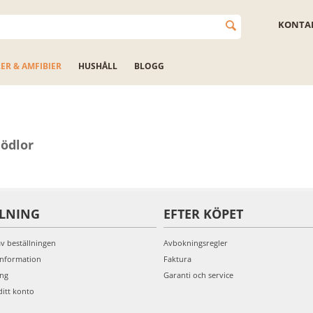
KONTAK
LER & AMFIBIER
HUSHÅLL
BLOGG
 ödlor
LLNING
EFTER KÖPET
av beställningen
Avbokningsregler
information
Faktura
ing
Garanti och service
ditt konto