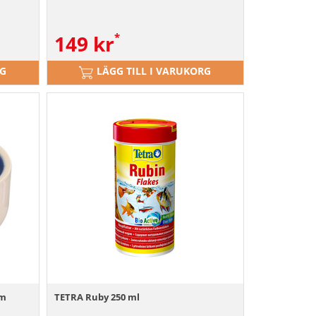
149
kr
RG
LÄGG TILL I VARUKORG
cm
TETRA Ruby 250 ml