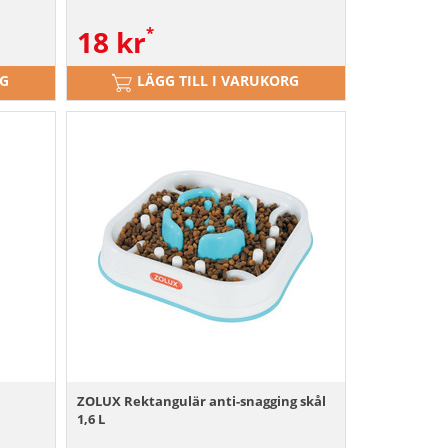
18
kr
RG
LÄGG TILL I VARUKORG
ZOLUX Rektangulär anti-snagging skål
1,6 L