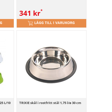
341
kr
RG
LÄGG TILL I VARUKORG
25 L/10
TRIXIE skål i rostfritt stål 1,75 l/ø 30 cm