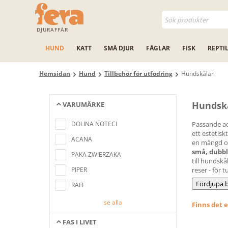
DJURAFFÄR
HUND
KATT
SMÅ DJUR
FÅGLAR
FISK
REPTI
Hemsidan
Hund
Tillbehör för utfodring
Hundskålar
Hundsk
VARUMÄRKE
Inga artiklar hittades som motsvarar
sökkriterierna
DOLINA NOTECI
Passande ad
ett estetis
ACANA
en mängd oli
små, dubbl
PAKA ZWIERZAKA
till hundskå
PIPER
reser - för t
Fördjupa b
RAFI
se alla
Finns det 
FAS I LIVET