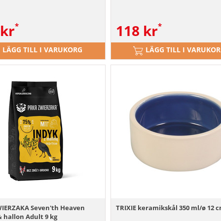
kr
118
kr
LÄGG TILL I VARUKORG
LÄGG TILL I VARUKO
IERZAKA Seven'th Heaven
TRIXIE keramikskål 350 ml/ø 12 
 hallon Adult 9 kg