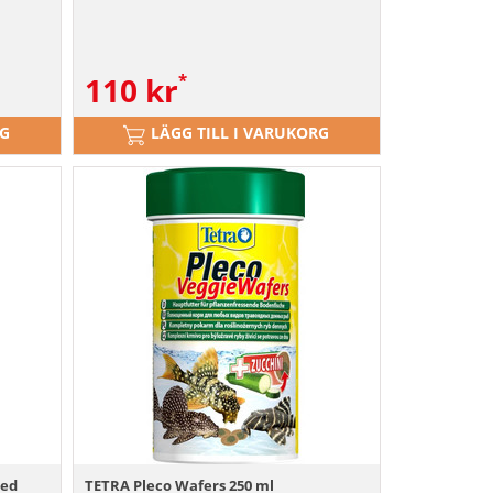
110
kr
RG
LÄGG TILL I VARUKORG
med
TETRA Pleco Wafers 250 ml