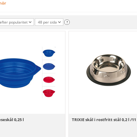
ehör
efter popularitet
48 per sida
?
seskål 0,25 l
TRIXIE skål i rostfritt stål 0,2 l /1