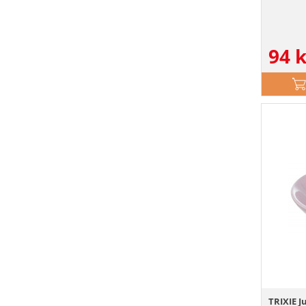
94
k
TRIXIE J