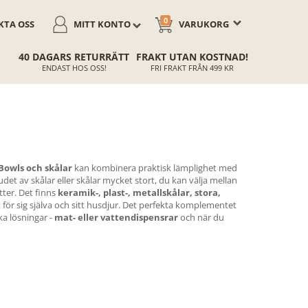
0
TA OSS
MITT KONTO
VARUKORG
40 DAGARS RETURRÄTT
FRAKT UTAN KOSTNAD!
ENDAST HOS OSS!
FRI FRAKT FRÅN 499 KR
Bowls och skålar
kan kombinera praktisk lämplighet med
et av skålar eller skålar mycket stort, du kan välja mellan
tter. Det finns
keramik-, plast-, metallskålar, stora,
tt för sig själva och sitt husdjur. Det perfekta komplementet
ka lösningar -
mat- eller vattendispensrar
och när du