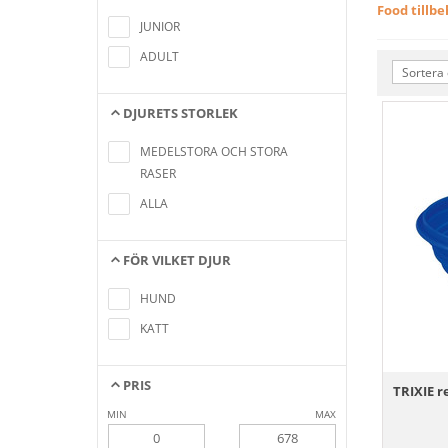
Inga artiklar hittades som motsvarar
Food tillb
sökkriterierna
JUNIOR
ADULT
Sortera 
DJURETS STORLEK
Inga artiklar hittades som motsvarar
sökkriterierna
MEDELSTORA OCH STORA
RASER
ALLA
FÖR VILKET DJUR
Inga artiklar hittades som motsvarar
sökkriterierna
HUND
KATT
PRIS
TRIXIE re
MIN
MAX