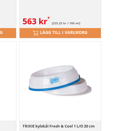
563
kr
(225.25 kr / 100 ml)
RG
LÄGG TILL I VARUKORG
TRIXIE kylskål Fresh & Cool 1 L/O 20 cm