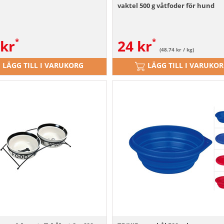
vaktel 500 g våtfoder för hund
kr
24
kr
(48.74 kr / kg)
LÄGG TILL I VARUKORG
LÄGG TILL I VARUKO