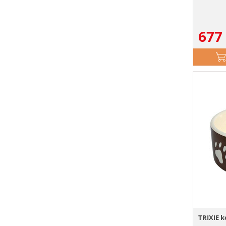
677
TRIXIE k