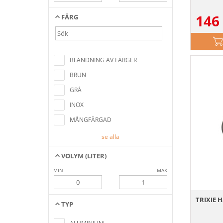
146
FÄRG
Inga artiklar hittades som motsvarar
sökkriterierna
BLANDNING AV FÄRGER
BRUN
GRÅ
INOX
MÅNGFÄRGAD
se alla
VOLYM (LITER)
MIN
MAX
TRIXIE Ha
TYP
Inga artiklar hittades som motsvarar
sökkriterierna