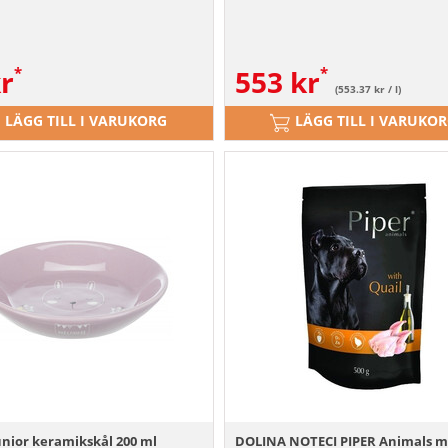
r
553
kr
(553.37 kr / l)
LÄGG TILL I VARUKORG
LÄGG TILL I VARUKO
unior keramikskål 200 ml
DOLINA NOTECI PIPER Animals 