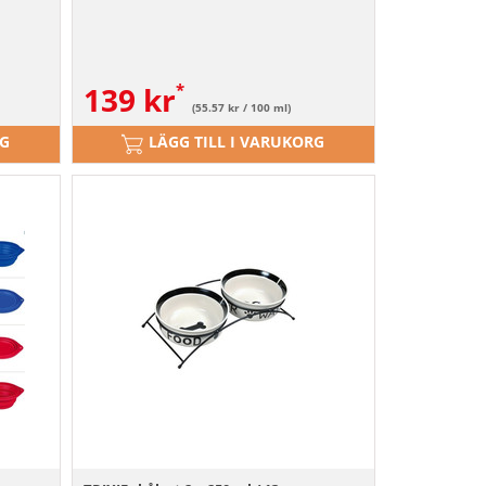
139
kr
(55.57 kr / 100 ml)
RG
LÄGG TILL I VARUKORG