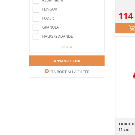
ALUMINIUM
FLINGOR
114
FODER
GRANULAT
HALKSKYDDANDE
se alla
ANVÄND FILTER
TA BORT ALLA FILTER
TRIXIE D
11 cm