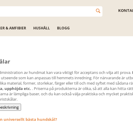
KONTAK
LER & AMFIBIER
HUSHÅLL
BLOGG
ålar
ministration av hundmat kan vara viktigt för acceptans och vilja att prova.
kt utseende som kan anpassas till hemmets inredning. För närvarande är utbud
ka material, former, storlekar, färger eller till och med syftet med sådana rä
a, upphöjda etc.
. Priserna på produkterna är olika, så att alla kan hitta rä
larna är lämpliga baser, och du kan också välja praktiska och mycket praktis
uristskålar.
eskrivning
en universellt bästa hundskål?