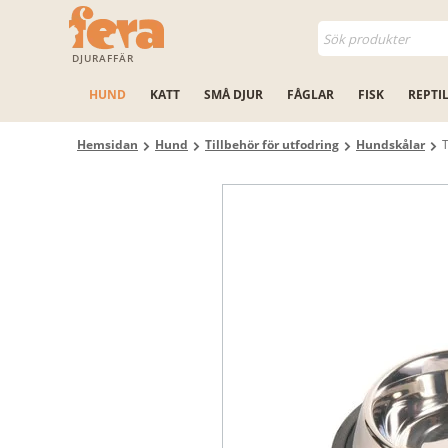
DJURAFFÄR
HUND
KATT
SMÅ DJUR
FÅGLAR
FISK
REPTI
Hemsidan
Hund
Tillbehör för utfodring
Hundskålar
T