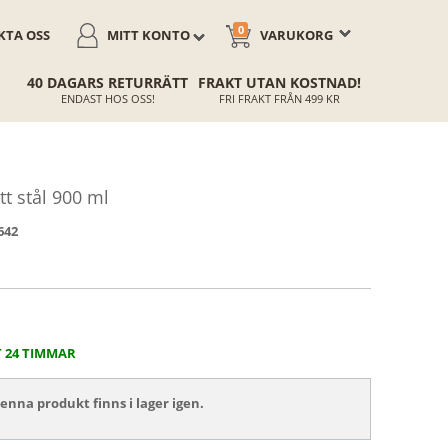
0
TA OSS
MITT KONTO
VARUKORG
40 DAGARS RETURRÄTT
FRAKT UTAN KOSTNAD!
ENDAST HOS OSS!
FRI FRAKT FRÅN 499 KR
itt stål 900 ml
642
T 24 TIMMAR
nna produkt finns i lager igen.