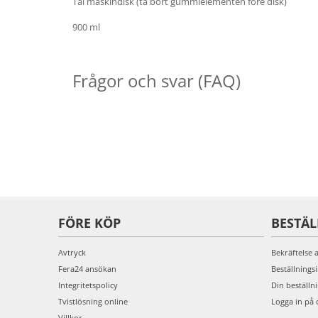
Tål maskindisk (ta bort gummielementen före disk)
900 ml
Frågor och svar (FAQ)
FÖRE KÖP
BESTÄ
Avtryck
Bekräftelse 
Fera24 ansökan
Beställnings
Integritetspolicy
Din beställn
Tvistlösning online
Logga in på 
Villkor