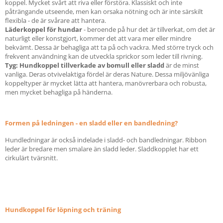
koppel. Mycket svårt att riva eller förstöra. Klassiskt och inte
påträngande utseende, men kan orsaka nötning och är inte särskilt
flexibla - de är svårare att hantera.
Läderkoppel för hundar
- beroende på hur det är tillverkat, om det är
naturligt eller konstgjort, kommer det att vara mer eller mindre
bekvämt. Dessa är behagliga att ta på och vackra. Med större tryck och
frekvent användning kan de utveckla sprickor som leder till rivning.
Tyg: Hundkoppel tillverkade av bomull eller sladd
är de minst
vanliga. Deras otvivelaktiga fördel är deras Nature. Dessa miljövänliga
koppeltyper är mycket lätta att hantera, manövrerbara och robusta,
men mycket behagliga på händerna.
Formen på ledningen - en sladd eller en bandledning?
Hundledningar är också indelade i sladd- och bandledningar. Ribbon
leder är bredare men smalare än sladd leder. Sladdkopplet har ett
cirkulärt tvärsnitt.
Hundkoppel för löpning och träning