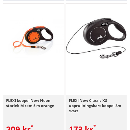
FLEXI koppel New Neon
FLEXI New Classic XS
storlek M rem 5 m orange
upprullningsbart koppel 3m
svart
209
kr
173
kr