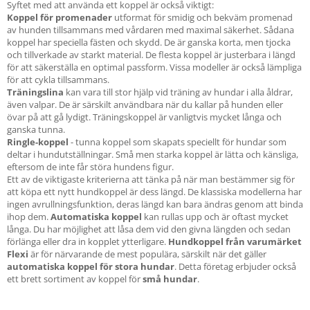
Syftet med att använda ett koppel är också viktigt:
Koppel för promenader
utformat för smidig och bekväm promenad
av hunden tillsammans med vårdaren med maximal säkerhet. Sådana
koppel har speciella fästen och skydd. De är ganska korta, men tjocka
och tillverkade av starkt material. De flesta koppel är justerbara i längd
för att säkerställa en optimal passform. Vissa modeller är också lämpliga
för att cykla tillsammans.
Träningslina
kan vara till stor hjälp vid träning av hundar i alla åldrar,
även valpar. De är särskilt användbara när du kallar på hunden eller
övar på att gå lydigt. Träningskoppel är vanligtvis mycket långa och
ganska tunna.
Ringle-koppel
- tunna koppel som skapats speciellt för hundar som
deltar i hundutställningar. Små men starka koppel är lätta och känsliga,
eftersom de inte får störa hundens figur.
Ett av de viktigaste kriterierna att tänka på när man bestämmer sig för
att köpa ett nytt hundkoppel är dess längd. De klassiska modellerna har
ingen avrullningsfunktion, deras längd kan bara ändras genom att binda
ihop dem.
Automatiska koppel
kan rullas upp och är oftast mycket
långa. Du har möjlighet att låsa dem vid den givna längden och sedan
förlänga eller dra in kopplet ytterligare.
Hundkoppel från varumärket
Flexi
är för närvarande de mest populära, särskilt när det gäller
automatiska koppel för stora hundar
. Detta företag erbjuder också
ett brett sortiment av koppel för
små hundar
.