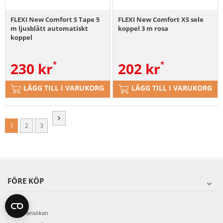
FLEXI New Comfort S Tape 5
FLEXI New Comfort XS sele
m ljusblått automatiskt
koppel 3 m rosa
koppel
230
kr
202
kr
LÄGG TILL I VARUKORG
LÄGG TILL I VARUKORG
1
2
3
FÖRE KÖP
Avtryck
Fera24 ansökan