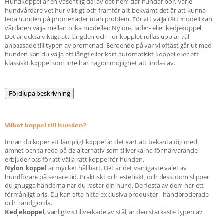
Hundkoppel är en väsentlig del av det hem där hundar bor. Varje
hundvårdare vet hur viktigt och framför allt bekvämt det är att kunna
leda hunden på promenader utan problem. För att välja rätt modell kan
vårdaren välja mellan olika modeller: Nylon-, läder- eller kedjekoppel.
Det är också viktigt att längden och hur kopplet rullas upp är väl
anpassade till typen av promenad. Beroende på var vi oftast går ut med
hunden kan du välja ett långt eller kort automatiskt koppel eller ett
klassiskt koppel som inte har någon möjlighet att lindas av.
Fördjupa beskrivning
Vilket koppel till hunden?
Innan du köper ett lämpligt koppel är det värt att bekanta dig med
ämnet och ta reda på de alternativ som tillverkarna för närvarande
erbjuder oss för att välja rätt koppel för hunden.
Nylon koppel
är mycket hållbart. Det är det vanligaste valet av
hundförare på senare tid. Praktiskt och estetiskt, och dessutom slipper
du gnugga händerna när du rastar din hund. De flesta av dem har ett
förmånligt pris. Du kan ofta hitta exklusiva produkter - handbroderade
och handgjorda.
Kedjekoppel
, vanligtvis tillverkade av stål, är den starkaste typen av