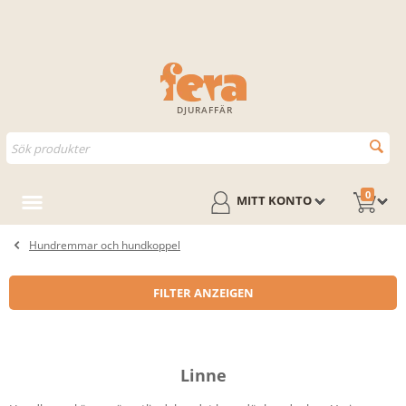
DJURAFFÄR
0
MITT KONTO
Hundremmar och hundkoppel
FILTER ANZEIGEN
Linne