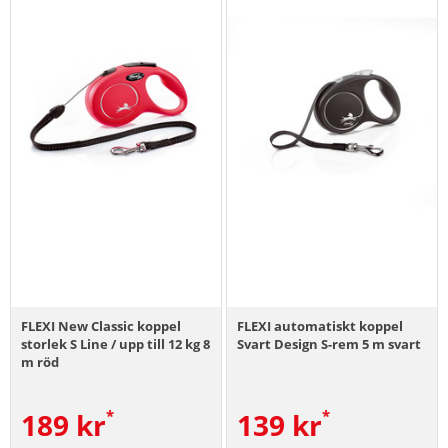
FLEXI New Classic koppel
FLEXI automatiskt koppel
storlek S Line / upp till 12 kg 8
Svart Design S-rem 5 m svart
m röd
189
kr
139
kr