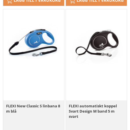
LÄGG TILL I VARUKORG
LÄGG TILL I VARUKORG
FLEXI New Classic S linbana 8
FLEXI automatiskt koppel
m blå
Svart Design M band 5 m
svart