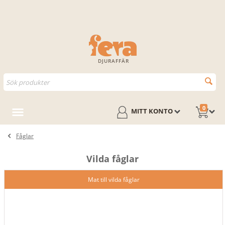
DJURAFFÄR
0
MITT KONTO
Fåglar
Vilda fåglar
Mat till vilda fåglar