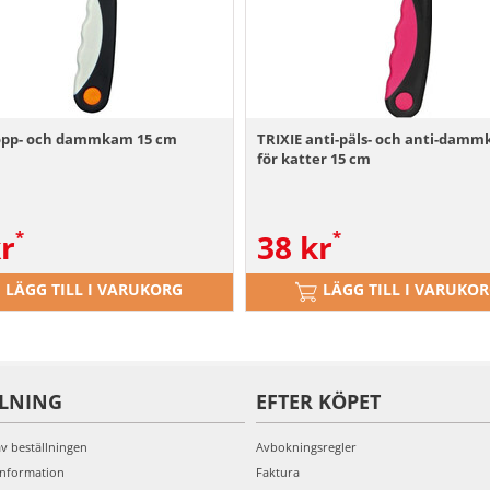
lopp- och dammkam 15 cm
TRIXIE anti-päls- och anti-dam
för katter 15 cm
r
38
kr
LÄGG TILL I VARUKORG
LÄGG TILL I VARUKO
LLNING
EFTER KÖPET
av beställningen
Avbokningsregler
information
Faktura