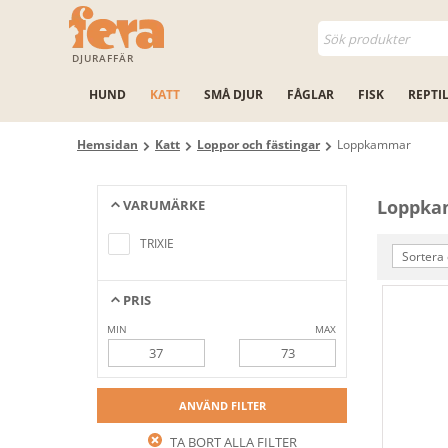
DJURAFFÄR
HUND
KATT
SMÅ DJUR
FÅGLAR
FISK
REPTI
Hemsidan
Katt
Loppor och fästingar
Loppkammar
Loppk
VARUMÄRKE
Inga artiklar hittades som motsvarar
sökkriterierna
TRIXIE
Sortera 
PRIS
MIN
MAX
ANVÄND FILTER
TA BORT ALLA FILTER