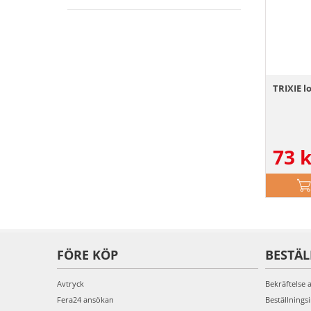
TRIXIE 
73
k
FÖRE KÖP
BESTÄ
Avtryck
Bekräftelse 
Fera24 ansökan
Beställnings