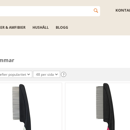
KONTAK
LER & AMFIBIER
HUSHÅLL
BLOGG
ammar
efter popularitet
48 per sida
?