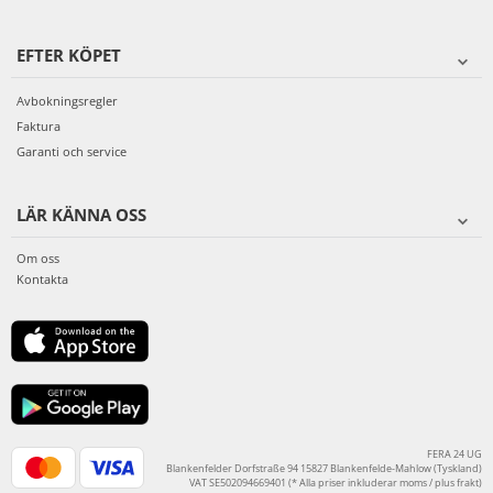
EFTER KÖPET
Avbokningsregler
Faktura
Garanti och service
LÄR KÄNNA OSS
Om oss
Kontakta
FERA 24 UG
Blankenfelder Dorfstraße 94 15827 Blankenfelde-Mahlow (Tyskland)
VAT SE502094669401 (* Alla priser inkluderar moms / plus frakt)