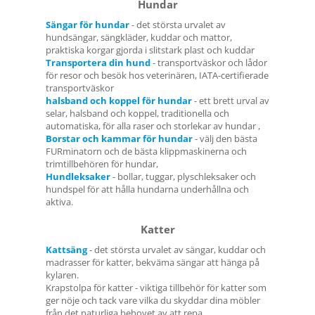
Hundar
Sängar för hundar
- det största urvalet av
hundsängar, sängkläder, kuddar och mattor,
praktiska korgar gjorda i slitstark plast och kuddar
Transportera din hund
- transportväskor och lådor
för resor och besök hos veterinären, IATA-certifierade
transportväskor
halsband och koppel för hundar
- ett brett urval av
selar, halsband och koppel, traditionella och
automatiska, för alla raser och storlekar av hundar ,
Borstar och kammar för hundar
- välj den bästa
FURminatorn och de bästa klippmaskinerna och
trimtillbehören för hundar,
Hundleksaker
- bollar, tuggar, plyschleksaker och
hundspel för att hålla hundarna underhållna och
aktiva.
Katter
Kattsäng
- det största urvalet av sängar, kuddar och
madrasser för katter, bekväma sängar att hänga på
kylaren.
Krapstolpa för katter - viktiga tillbehör för katter som
ger nöje och tack vare vilka du skyddar dina möbler
från det naturliga behovet av att repa ,