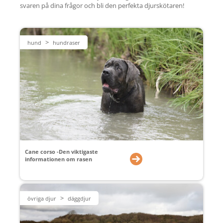
svaren på dina frågor och bli den perfekta djurskötaren!
>
hund
hundraser
Cane corso -Den viktigaste
informationen om rasen
>
övriga djur
däggdjur