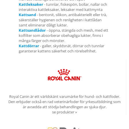
Kattleksaker
- tunnlar, fiskespön, bollar, nallar och
interaktiva kattleksaker, leksaker med kattmynta
Kattsand
- bentonit, silikon, antibakteriellt eller trä,
säkerställer hygienen och renligheten i kattlådan
samt eliminerar dåligt lukter.
Kattsandlådor
- öppna, stängda och mesh, med ett
kolfilter som absorberar obehagliga lukter, finns i
många färger och mönster.
Kattdörrar
- galler, skyddsnät, dörrar och tunnlar
garanterar kattens säkerhet och rörelsefrihet.
Royal Canin är ett världskänt varumärke för hund- och kattfoder.
Den erbjuder också en rad veterinärfoder för yrkesutbildning som
är avsedda att stödja behandlingen av sjuka djur.
se produkter »