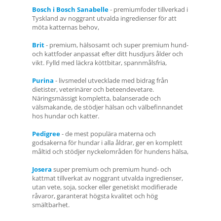
Bosch i Bosch Sanabelle
- premiumfoder tillverkad i
Tyskland av noggrant utvalda ingredienser för att
möta katternas behov,
Brit
- premium, hälsosamt och super premium hund-
och kattfoder anpassat efter ditt husdjurs ålder och
vikt. Fylld med läckra köttbitar, spannmålsfria,
Purina
- livsmedel utvecklade med bidrag från
dietister, veterinärer och beteendevetare.
Näringsmässigt kompletta, balanserade och
välsmakande, de stödjer hälsan och välbefinnandet
hos hundar och katter.
Pedigree
- de mest populära materna och
godsakerna för hundar i alla åldrar, ger en komplett
måltid och stödjer nyckelområden för hundens hälsa,
Josera
super premium och premium hund- och
kattmat tillverkat av noggrant utvalda ingredienser,
utan vete, soja, socker eller genetiskt modifierade
råvaror, garanterat högsta kvalitet och hög
smältbarhet.