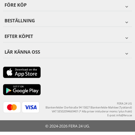
FÖRE KÖP
BESTÄLLNING
EFTER KÖPET
LÄR KÄNNA OSS
FERA 24 UG
Blankenfelder Dorfstraße 94 15827 Blankenfelde-Mahlow (Tyskland)
VAT SE502094669401 (* Alla priser inkluderar moms / plus frakt)
E-post:
info@fera.se
© 2024-2026 FERA 24 UG.