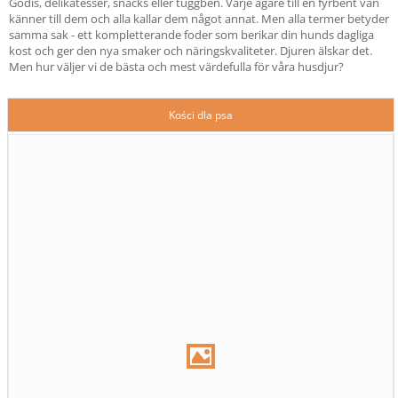
Godis, delikatesser, snacks eller tuggben. Varje ägare till en fyrbent vän
känner till dem och alla kallar dem något annat. Men alla termer betyder
samma sak - ett kompletterande foder som berikar din hunds dagliga
kost och ger den nya smaker och näringskvaliteter. Djuren älskar det.
Men hur väljer vi de bästa och mest värdefulla för våra husdjur?
Kości dla psa