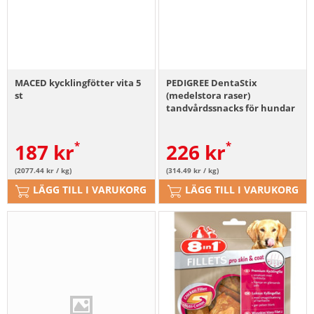
MACED kycklingfötter vita 5
PEDIGREE DentaStix
st
(medelstora raser)
tandvårdssnacks för hundar
28 bitar 4x 180g
187
kr
226
kr
(2077.44 kr / kg)
(314.49 kr / kg)
LÄGG TILL I VARUKORG
LÄGG TILL I VARUKORG