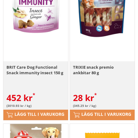
BRIT Care Dog Functional
TRIXIE snack premio
Snack immunity insect 150 g
ankbitar 80 g
452
kr
28
kr
(3010.93 kr / kg)
(345.25 kr / kg)
LÄGG TILL I VARUKORG
LÄGG TILL I VARUKORG