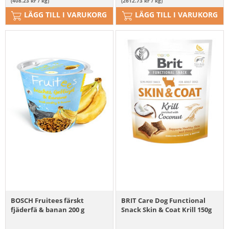
(408.23 kr / kg)
(2612.73 kr / kg)
LÄGG TILL I VARUKORG
LÄGG TILL I VARUKORG
BOSCH Fruitees färskt
BRIT Care Dog Functional
fjäderfä & banan 200 g
Snack Skin & Coat Krill 150g