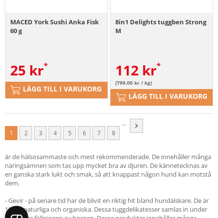
MACED York Sushi Anka Fisk
8in1 Delights tuggben Strong
60 g
M
25
kr
112
kr
(799.00 kr / kg)
LÄGG TILL I VARUKORG
LÄGG TILL I VARUKORG
...
1
2
3
4
5
6
7
8
är de hälsosammaste och mest rekommenderade. De innehåller många
näringsämnen som tas upp mycket bra av djuren. De kännetecknas av
en ganska stark lukt och smak, så att knappast någon hund kan motstå
dem.
- Gevir - på senare tid har de blivit en riktig hit bland hundälskare. De är
100 % naturliga och organiska. Dessa tuggdelikatesser samlas in under
den årliga fällningen av hornen. Dessa produkter innehåller många