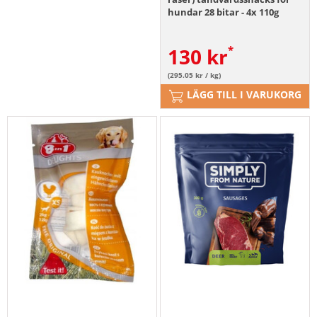
hundar 28 bitar - 4x 110g
130
kr
(295.05 kr / kg)
LÄGG TILL I VARUKORG