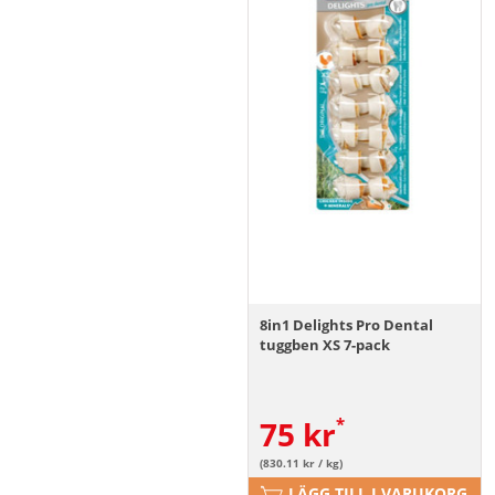
8in1 Delights Pro Dental
tuggben XS 7-pack
75
kr
(830.11 kr / kg)
LÄGG TILL I VARUKORG