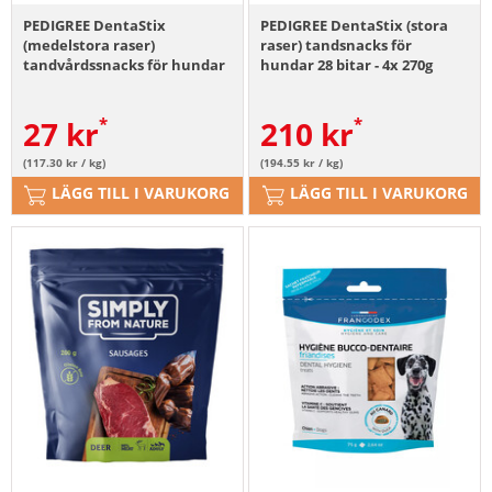
PEDIGREE DentaStix
PEDIGREE DentaStix (stora
(medelstora raser)
raser) tandsnacks för
tandvårdssnacks för hundar
hundar 28 bitar - 4x 270g
3 st - 77g
27
kr
210
kr
(117.30 kr / kg)
(194.55 kr / kg)
LÄGG TILL I VARUKORG
LÄGG TILL I VARUKORG