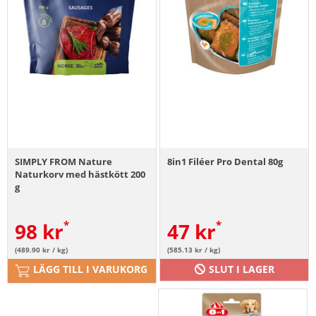
SIMPLY FROM Nature
8in1 Filéer Pro Dental 80g
Naturkorv med hästkött 200
g
98
kr
47
kr
(489.90 kr / kg)
(585.13 kr / kg)
LÄGG TILL I VARUKORG
SLUT I LAGER