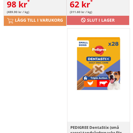
98
kr
62
kr
(489.90 kr / kg)
(311.60 kr / kg)
LÄGG TILL I VARUKORG
SLUT I LAGER
PEDIGREE DentaStix (små
raser) tandvårdssnacks för