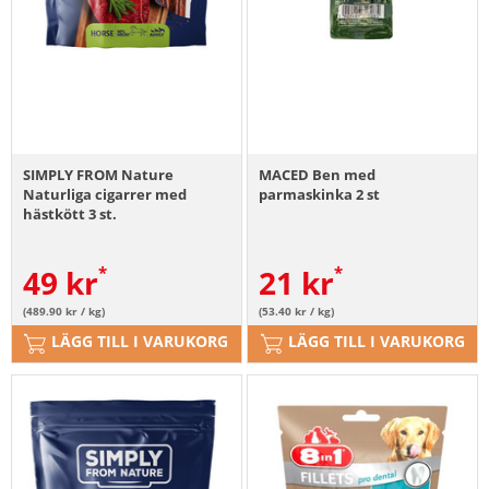
SIMPLY FROM Nature
MACED Ben med
Naturliga cigarrer med
parmaskinka 2 st
hästkött 3 st.
49
kr
21
kr
(489.90 kr / kg)
(53.40 kr / kg)
LÄGG TILL I VARUKORG
LÄGG TILL I VARUKORG