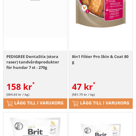
PEDIGREE DentaStix (stora
8in1 Filéer Pro Skin & Coat 80
raser) tandvårdsprodukter
g
för hundar 7 st - 270g
158
kr
47
kr
(584.63 kr / kg)
(581.75 kr / kg)
LÄGG TILL I VARUKORG
LÄGG TILL I VARUKORG