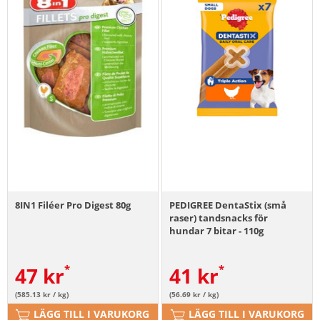
8IN1 Filéer Pro Digest 80g
PEDIGREE DentaStix (små
raser) tandsnacks för
hundar 7 bitar - 110g
47
kr
41
kr
(585.13 kr / kg)
(56.69 kr / kg)
LÄGG TILL I VARUKORG
LÄGG TILL I VARUKORG