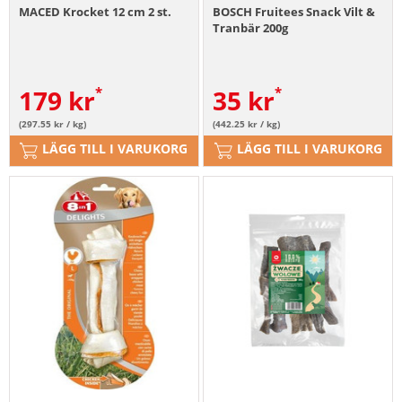
MACED Krocket 12 cm 2 st.
BOSCH Fruitees Snack Vilt &
Tranbär 200g
179
kr
35
kr
(297.55 kr / kg)
(442.25 kr / kg)
LÄGG TILL I VARUKORG
LÄGG TILL I VARUKORG