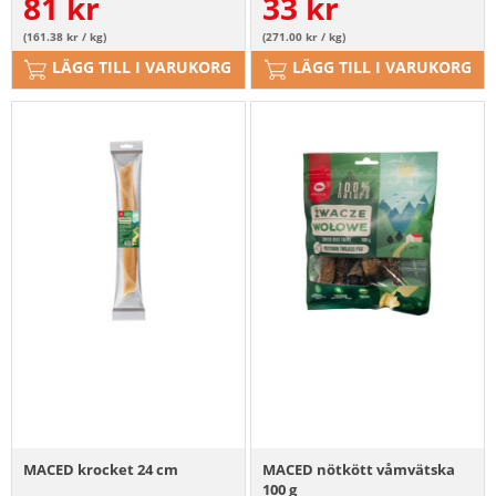
81
kr
33
kr
(161.38 kr / kg)
(271.00 kr / kg)
LÄGG TILL I VARUKORG
LÄGG TILL I VARUKORG
MACED krocket 24 cm
MACED nötkött våmvätska
100 g