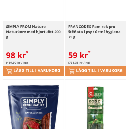
SIMPLY FROM Nature
FRANCODEX Pamlsek pro
Naturkorv med hjortkött 200
štěňata i psy / ústní hygiena
g
75 g
98
kr
59
kr
(489.90 kr / kg)
(731.38 kr / kg)
LÄGG TILL I VARUKORG
LÄGG TILL I VARUKORG