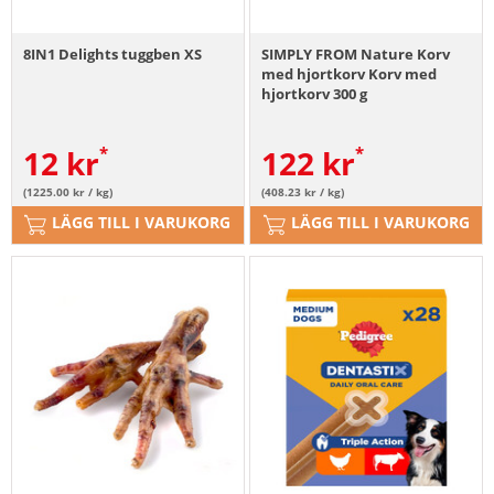
8IN1 Delights tuggben XS
SIMPLY FROM Nature Korv
med hjortkorv Korv med
hjortkorv 300 g
12
kr
122
kr
(1225.00 kr / kg)
(408.23 kr / kg)
LÄGG TILL I VARUKORG
LÄGG TILL I VARUKORG