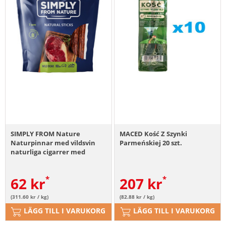
SIMPLY FROM Nature
MACED Kość Z Szynki
Naturpinnar med vildsvin
Parmeńskiej 20 szt.
naturliga cigarrer med
vildsvinskött 7 stycken
62
kr
207
kr
(311.60 kr / kg)
(82.88 kr / kg)
LÄGG TILL I VARUKORG
LÄGG TILL I VARUKORG