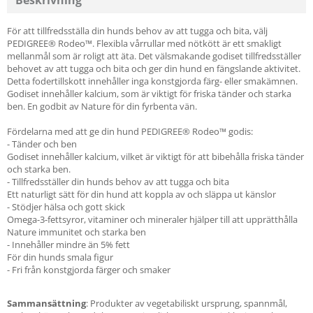
Beskrivning
För att tillfredsställa din hunds behov av att tugga och bita, välj
PEDIGREE® Rodeo™. Flexibla vårrullar med nötkött är ett smakligt
mellanmål som är roligt att äta. Det välsmakande godiset tillfredsställer
behovet av att tugga och bita och ger din hund en fängslande aktivitet.
Detta fodertillskott innehåller inga konstgjorda färg- eller smakämnen.
Godiset innehåller kalcium, som är viktigt för friska tänder och starka
ben. En godbit av Nature för din fyrbenta vän.
Fördelarna med att ge din hund PEDIGREE® Rodeo™ godis:
- Tänder och ben
Godiset innehåller kalcium, vilket är viktigt för att bibehålla friska tänder
och starka ben.
- Tillfredsställer din hunds behov av att tugga och bita
Ett naturligt sätt för din hund att koppla av och släppa ut känslor
- Stödjer hälsa och gott skick
Omega-3-fettsyror, vitaminer och mineraler hjälper till att upprätthålla
Nature immunitet och starka ben
- Innehåller mindre än 5% fett
För din hunds smala figur
- Fri från konstgjorda färger och smaker
Sammansättning
: Produkter av vegetabiliskt ursprung, spannmål,