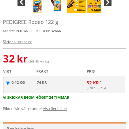
PEDIGREE Rodeo 122 g
Märke:
KODEN:
32666
PEDIGREE
Skriv en recension
32
kr
(269.58 kr / kg)
VIKT
FRAKT
PRIS
0.12 KG
74 KR
32
KR
(
270
KR / KG)
VI SKICKAR INOM HÖGST 24 TIMMAR
Bilder från våra kunder
Visa fler bilder