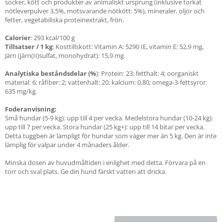
socker, kött och produkter av animaliskt ursprung (inklusive torkat
nötleverpulver 3,5%, motsvarande nötkött: 5%), mineraler, oljor och
fetter, vegetabiliska proteinextrakt, frön.
Calorier
: 293 kcal/100 g
Tillsatser / 1 kg
: Kosttillskott: Vitamin A: 5290 IE, vitamin E: 52,9 mg,
Järn (järn(II)sulfat, monohydrat): 15,9 mg.
Analytiska beståndsdelar (%
): Protein: 23; fetthalt: 4; oorganiskt
material: 6; råfiber: 2; vattenhalt: 20; kalcium: 0,80; omega-3-fettsyror:
635 mg/kg.
Foderanvisning:
Små hundar (5-9 kg): upp till 4 per vecka. Medelstora hundar (10-24 kg):
upp till 7 per vecka. Stora hundar (25 kg+): upp till 14 bitar per vecka.
Detta tuggben är lämpligt för hundar som väger mer än 5 kg. Den är inte
lämplig för valpar under 4 månaders ålder.
Minska dosen av huvudmåltiden i enlighet med detta. Förvara på en
torr och sval plats. Ge din hund färskt vatten att dricka.