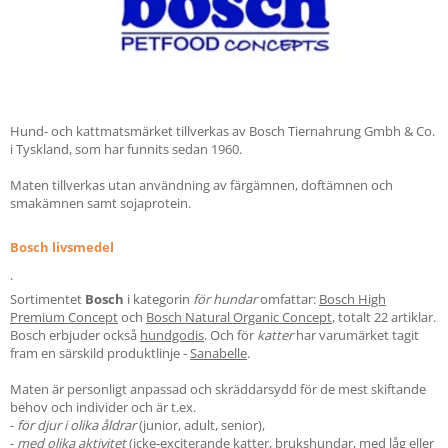
Hund- och kattmatsmärket tillverkas av Bosch Tiernahrung Gmbh & Co.
i Tyskland, som har funnits sedan 1960.
Maten tillverkas utan användning av färgämnen, doftämnen och
smakämnen samt sojaprotein.
Bosch livsmedel
.
Sortimentet
Bosch
i kategorin
för hundar
omfattar:
Bosch High
Premium Concept
och
Bosch Natural Organic Concept
, totalt 22 artiklar.
Bosch erbjuder också
hundgodis
. Och för
katter
har varumärket tagit
fram en särskild produktlinje -
Sanabelle
.
Maten är personligt anpassad och skräddarsydd för de mest skiftande
behov och individer och är t.ex.
-
för djur i olika åldrar
(junior, adult, senior),
-
med olika aktivitet
(icke-exciterande katter, brukshundar, med låg eller