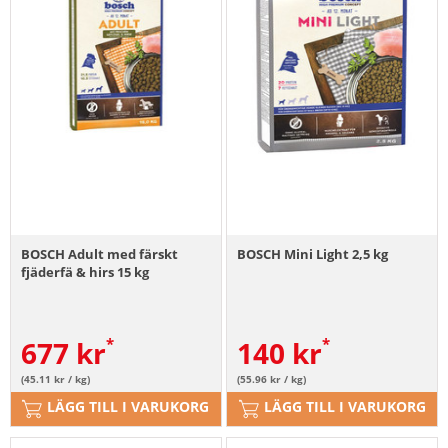
BOSCH Adult med färskt
BOSCH Mini Light 2,5 kg
fjäderfä & hirs 15 kg
677
kr
140
kr
(45.11 kr / kg)
(55.96 kr / kg)
LÄGG TILL I VARUKORG
LÄGG TILL I VARUKORG