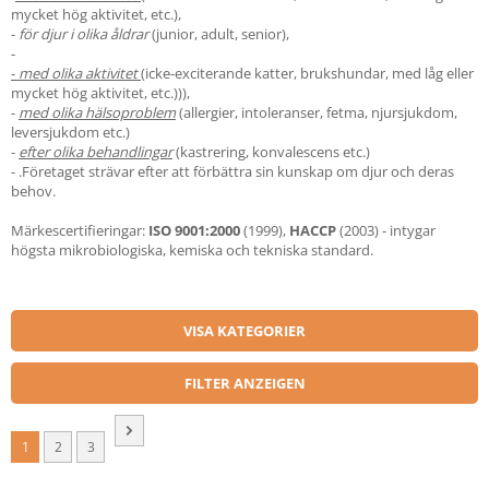
mycket hög aktivitet, etc.),
-
för djur i olika åldrar
(junior, adult, senior),
-
-
med olika aktivitet
(icke-exciterande katter, brukshundar, med låg eller
mycket hög aktivitet, etc.))),
-
med olika hälsoproblem
(allergier, intoleranser, fetma, njursjukdom,
leversjukdom etc.)
-
efter olika behandlingar
(kastrering, konvalescens etc.)
-
.Företaget strävar efter att förbättra sin kunskap om djur och deras
behov.
Märkescertifieringar:
ISO 9001:2000
(1999),
HACCP
(2003) - intygar
högsta mikrobiologiska, kemiska och tekniska standard.
VISA KATEGORIER
FILTER ANZEIGEN
1
2
3