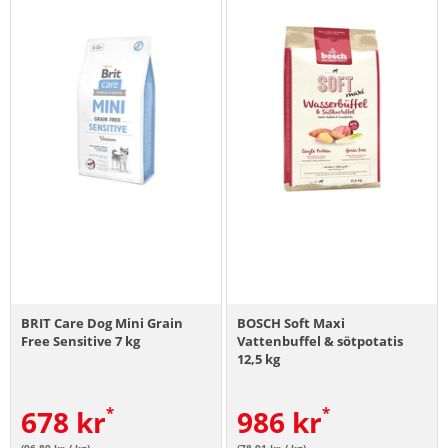
BRIT Care Dog Mini Grain
BOSCH Soft Maxi
Free Sensitive 7 kg
Vattenbuffel & sötpotatis
12,5 kg
678
kr
986
kr
(96.89 kr / kg)
(78.91 kr / kg)