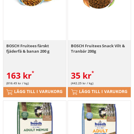
BOSCH Fruitees färskt
BOSCH Fruitees Snack Vilt &
fjäderfä & banan 200 g
Tranbär 200g
163
kr
35
kr
(816.45 kr / kg)
(442.25 kr / kg)
LÄGG TILL I VARUKORG
LÄGG TILL I VARUKORG