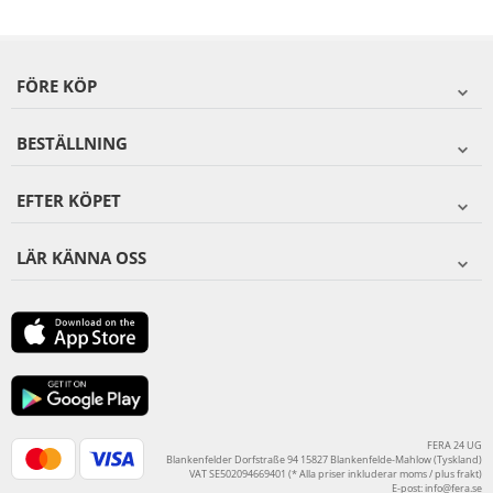
FÖRE KÖP
BESTÄLLNING
EFTER KÖPET
LÄR KÄNNA OSS
FERA 24 UG
Blankenfelder Dorfstraße 94 15827 Blankenfelde-Mahlow (Tyskland)
VAT SE502094669401 (* Alla priser inkluderar moms / plus frakt)
E-post:
info@fera.se