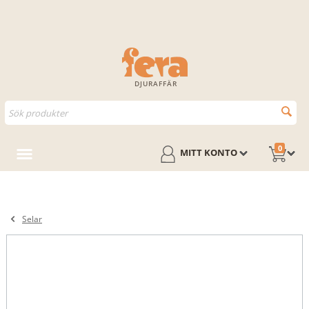
DJURAFFÄR
0
MITT KONTO
Selar