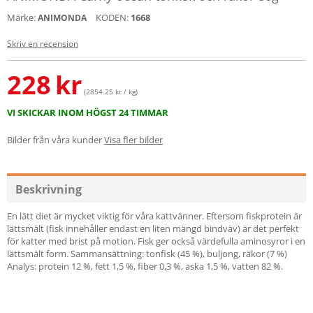
Märke:
KODEN:
1668
ANIMONDA
Skriv en recension
228
kr
(2854.25 kr / kg)
VI SKICKAR INOM HÖGST 24 TIMMAR
Bilder från våra kunder
Visa fler bilder
Beskrivning
En lätt diet är mycket viktig för våra kattvänner. Eftersom fiskprotein är
lättsmält (fisk innehåller endast en liten mängd bindväv) är det perfekt
för katter med brist på motion. Fisk ger också värdefulla aminosyror i en
lättsmält form. Sammansättning: tonfisk (45 %), buljong, räkor (7 %)
Analys: protein 12 %, fett 1,5 %, fiber 0,3 %, aska 1,5 %, vatten 82 %.