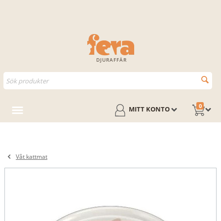
DJURAFFÄR
0
MITT KONTO
Våt kattmat