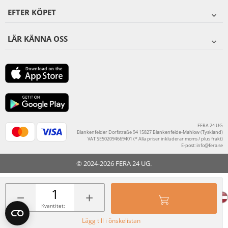
EFTER KÖPET
LÄR KÄNNA OSS
FERA 24 UG
Blankenfelder Dorfstraße 94 15827 Blankenfelde-Mahlow (Tyskland)
VAT SE502094669401 (* Alla priser inkluderar moms / plus frakt)
E-post:
info@fera.se
© 2024-2026 FERA 24 UG.
FERA INTERNATIONAL:
−
+
Kvantitet:
Lägg till i önskelistan