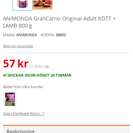
ANIMONDA GranCarno Original Adult KÖTT +
LAMB 800 g
Märke:
KODEN:
30852
ANIMONDA
Skriv en recension
57
kr
(71.25 kr / kg)
VI SKICKAR INOM HÖGST 24 TIMMAR
Bilder från våra kunder
Visa ytterligare foton : 1
Beskrivning