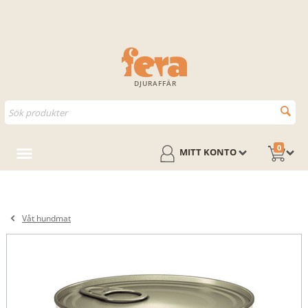
DJURAFFÄR
0
MITT KONTO
Våt hundmat