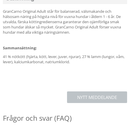
GranCarno Original Adult står för balanserad, välsmakande och
hälsosam näring på högsta nivå för vuxna hundar i åldern 1 - 6 år. De
utvalda, färska köttingredienserna garanterar den ojämförliga smak
som hundar älskar så mycket. GranCarno Original Adult förser vuxna
hundar med alla viktiga näringsämnen.
Sammansättning:
41 % nötkött (hjärta, kött, lever, juver, njurar), 27 % lamm (lungor, våm,
lever), kalciumkarbonat, natriumklorid.
NYTT MEDDELANDE
Frågor och svar (FAQ)