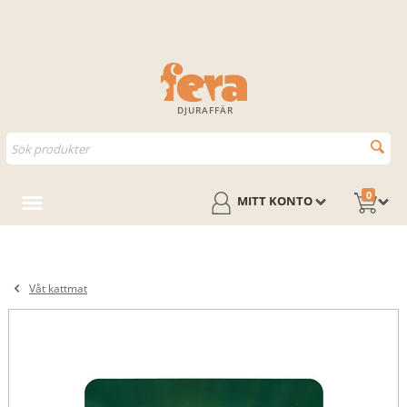
DJURAFFÄR
0
MITT KONTO
Våt kattmat