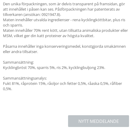
Den unika förpackningen, som är delvis transparent på framsidan, gör
att innehållet i påsen kan ses. Påsförpackningen har patenterats av
tillverkaren (ansökan: 0921947.8).
Maten innehåller utvalda ingredienser - rena kycklingköttbitar, plus ris
och sparris.
Maten innehåller 70% rent kött, utan tillsatta animaliska produkter eller
MSM, vilket ger din katt proteiner av högsta kvalitet.
Påsarna innehåller inga konserveringsmedel, konstgjorda smakämnen
eller andra tillsatser.
Sammansättning:
Kycklingbröst 70%, sparris 5%, ris 2%, kycklingbuljong 23%.
Sammansättningsanalys:
Fukt 81%, råprotein 15%, råoljor och fetter 0,5%, råaska 0,5%, råfiber
0,5%.
NYTT MEDDELANDE