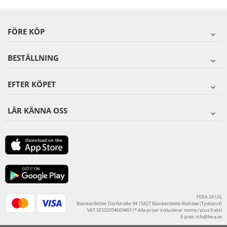
FÖRE KÖP
BESTÄLLNING
EFTER KÖPET
LÄR KÄNNA OSS
FERA 24 UG
Blankenfelder Dorfstraße 94 15827 Blankenfelde-Mahlow (Tyskland)
VAT SE502094669401 (* Alla priser inkluderar moms / plus frakt)
E-post:
info@fera.se