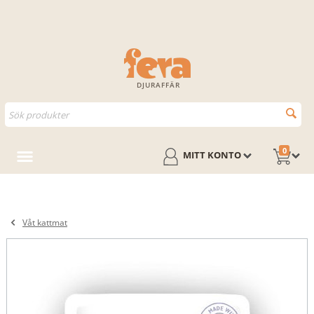
DJURAFFÄR
0
MITT KONTO
Våt kattmat