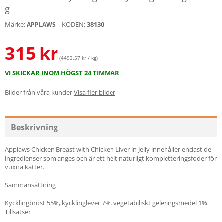
g
Märke:
KODEN:
38130
APPLAWS
315
kr
(4493.57 kr / kg)
VI SKICKAR INOM HÖGST 24 TIMMAR
Bilder från våra kunder
Visa fler bilder
Beskrivning
Applaws Chicken Breast with Chicken Liver in Jelly innehåller endast de
ingredienser som anges och är ett helt naturligt kompletteringsfoder för
vuxna katter.
Sammansättning
Kycklingbröst 55%, kycklinglever 7%, vegetabiliskt geleringsmedel 1%
Tillsatser