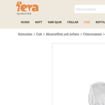
DJURAFFÄR
HUND
KATT
SMÅ DJUR
FÅGLAR
FISK
REPTI
Hemsidan
Fisk
Akvariefilter och luftare
Filterinsatser