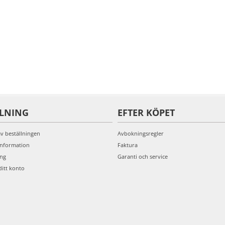
LLNING
EFTER KÖPET
av beställningen
Avbokningsregler
information
Faktura
ing
Garanti och service
ditt konto