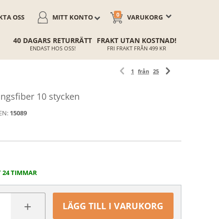
0
TA OSS
MITT KONTO
VARUKORG
40 DAGARS RETURRÄTT
FRAKT UTAN KOSTNAD!
ENDAST HOS OSS!
FRI FRAKT FRÅN 499 KR
1
från
25
ngsfiber 10 stycken
EN:
15089
T 24 TIMMAR
+
LÄGG TILL I VARUKORG