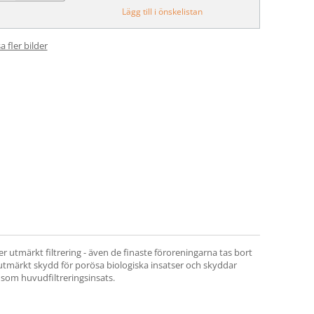
Lägg till i önskelistan
a fler bilder
er utmärkt filtrering - även de finaste föroreningarna tas bort
ett utmärkt skydd för porösa biologiska insatser och skyddar
r som huvudfiltreringsinsats.