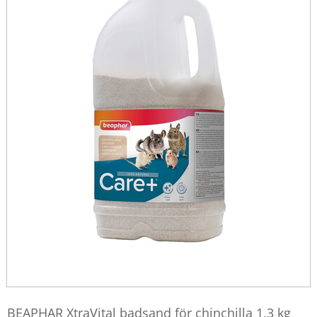
BEAPHAR XtraVital badsand för chinchilla 1,3 kg