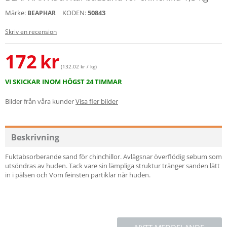
Märke:
KODEN:
50843
BEAPHAR
Skriv en recension
172
kr
(132.02 kr / kg)
VI SKICKAR INOM HÖGST 24 TIMMAR
Bilder från våra kunder
Visa fler bilder
Beskrivning
Fuktabsorberande sand för chinchillor. Avlägsnar överflödig sebum som
utsöndras av huden. Tack vare sin lämpliga struktur tränger sanden lätt
in i pälsen och Vom feinsten partiklar når huden.