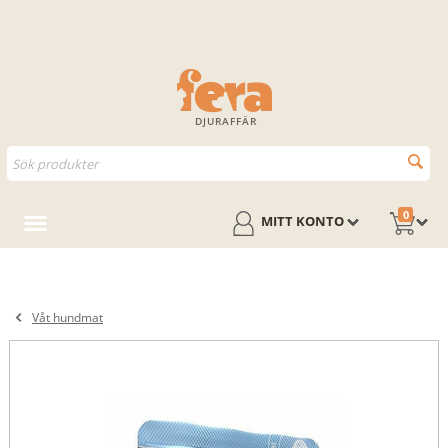
DJURAFFÄR
0
MITT KONTO
Våt hundmat