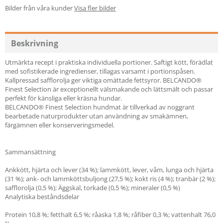
Bilder från våra kunder
Visa fler bilder
Beskrivning
Utmärkta recept i praktiska individuella portioner. Saftigt kött, förädlat
med sofistikerade ingredienser, tillagas varsamt i portionspåsen.
Kallpressad safflorolja ger viktiga omättade fettsyror. BELCANDO®
Finest Selection är exceptionellt välsmakande och lättsmält och passar
perfekt för känsliga eller kräsna hundar.
BELCANDO® Finest Selection hundmat är tillverkad av noggrant
bearbetade naturprodukter utan användning av smakämnen,
färgämnen eller konserveringsmedel.
Sammansättning
Ankkött, hjärta och lever (34 %); lammkött, lever, våm, lunga och hjärta
(31 %); ank- och lammköttsbuljong (27,5 %); kokt ris (4 %); tranbär (2 %);
safflorolja (0,5 %); Äggskal, torkade (0,5 %); mineraler (0,5 %)
Analytiska beståndsdelar
Protein 10,8 %; fetthalt 6,5 %; råaska 1,8 %; råfiber 0,3 %; vattenhalt 76,0