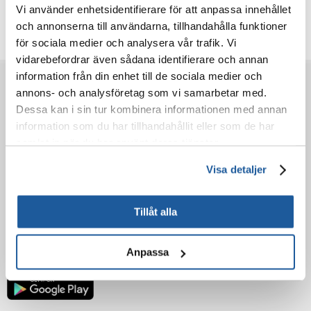
Vi använder enhetsidentifierare för att anpassa innehållet
Ytterligare foton
och annonserna till användarna, tillhandahålla funktioner
för sociala medier och analysera vår trafik. Vi
vidarebefordrar även sådana identifierare och annan
information från din enhet till de sociala medier och
FÖRE KÖP
annons- och analysföretag som vi samarbetar med.
Dessa kan i sin tur kombinera informationen med annan
information som du har tillhandahållit eller som de har
BESTÄLLNING
samlat in när du har använt deras tjänster.
EFTER KÖPET
Visa detaljer
LÄR KÄNNA OSS
Tillåt alla
Anpassa