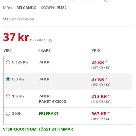
Märke:
KODEN:
15382
BELCANDO
Skriv en recension
37
kr
(121.80 kr / kg)
VIKT
FRAKT
PRIS
0.125 KG
74 KR
24
KR
(
187
KR / KG)
0.3 KG
74 KR
37
KR
(
122
KR / KG)
1.8 KG
74 KR
213
KR
PAKET 6X300G
(
118
KR / KG)
3 KG
FRI FRAKT
567
KR
(
189
KR / KG)
VI SKICKAR INOM HÖGST 24 TIMMAR