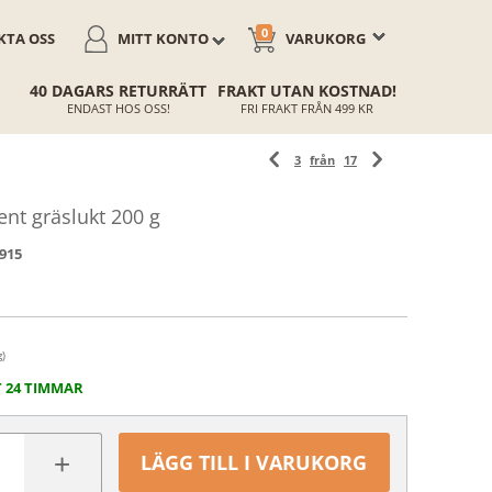
0
TA OSS
MITT KONTO
VARUKORG
40 DAGARS RETURRÄTT
FRAKT UTAN KOSTNAD!
ENDAST HOS OSS!
FRI FRAKT FRÅN 499 KR
3
från
17
nt gräslukt 200 g
915
g)
T 24 TIMMAR
+
LÄGG TILL I VARUKORG