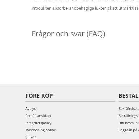
Produkten absorberar obehagliga lukter på ett utmärkt sätt
Frågor och svar (FAQ)
FÖRE KÖP
BESTÄ
Avtryck
Bekräftelse 
Fera24 ansökan
Beställnings
Integritetspolicy
Din beställn
Tvistlösning online
Logga in på 
Villkor