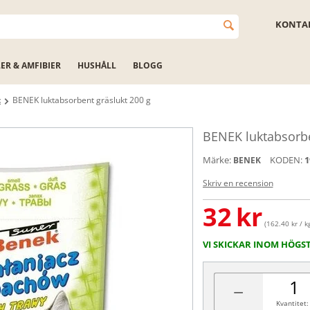
KONTAK
LER & AMFIBIER
HUSHÅLL
BLOGG
t
BENEK luktabsorbent gräslukt 200 g
BENEK luktabsorbe
Märke:
KODEN:
1
BENEK
Skriv en recension
32
kr
(162.40 kr / k
VI SKICKAR INOM HÖGS
−
Kvantitet: