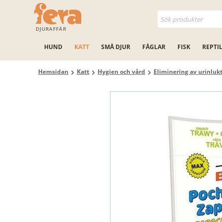
DJURAFFÄR
HUND
KATT
SMÅ DJUR
FÅGLAR
FISK
REPTI
Hemsidan
Katt
Hygien och vård
Eliminering av urinluk