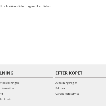
 och säkerställer hygien i kattlådan.
LLNING
EFTER KÖPET
av beställningen
Avbokningsregler
information
Faktura
ing
Garanti och service
ditt konto