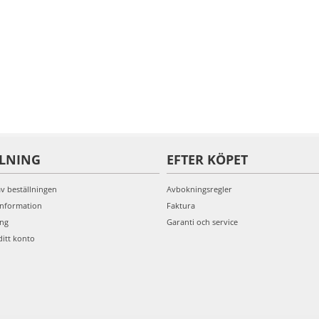
LLNING
EFTER KÖPET
av beställningen
Avbokningsregler
information
Faktura
ing
Garanti och service
ditt konto