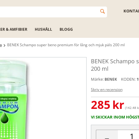
KONTAK
LER & AMFIBIER
HUSHÅLL
BLOGG
o
BENEK Schampo super beno premium för lång och mjuk päls 200 ml
BENEK Schampo su
200 ml
Märke:
KODEN:
1
BENEK
Skriv en recension
285
kr
(142.48 k
VI SKICKAR INOM HÖGS
−