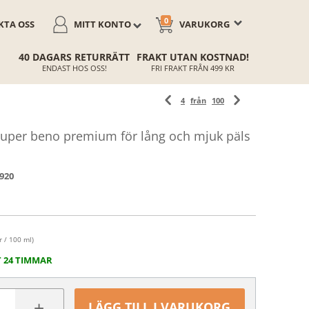
0
TA OSS
MITT KONTO
VARUKORG
40 DAGARS RETURRÄTT
FRAKT UTAN KOSTNAD!
ENDAST HOS OSS!
FRI FRAKT FRÅN 499 KR
4
från
100
per beno premium för lång och mjuk päls
920
r / 100 ml)
T 24 TIMMAR
+
LÄGG TILL I VARUKORG