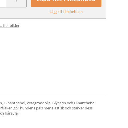
Lägg till i önskelistan
a fler bilder
in, D-panthenol, vetegroddolja. Glycerin och D-panthenol
kerfräken gör hundens päls mer elastisk och stärker dess
ch håravfall.