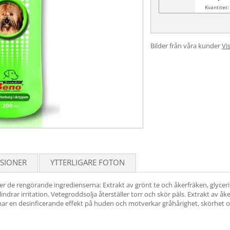
Kvantitet:
Bilder från våra kunder
Vis
SIONER
YTTERLIGARE FOTON
r de rengörande ingredienserna: Extrakt av grönt te och åkerfräken, glycer
ndrar irritation. Vetegroddsolja återställer torr och skör päls. Extrakt av å
e har en desinficerande effekt på huden och motverkar gråhårighet, skörhet o