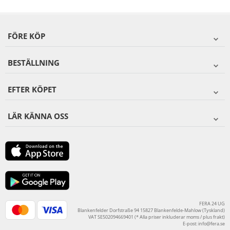
FÖRE KÖP
BESTÄLLNING
EFTER KÖPET
LÄR KÄNNA OSS
FERA 24 UG
Blankenfelder Dorfstraße 94 15827 Blankenfelde-Mahlow (Tyskland)
VAT SE502094669401 (* Alla priser inkluderar moms / plus frakt)
E-post:
info@fera.se