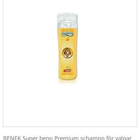
BENEK Super beno Premium schampo för valpar