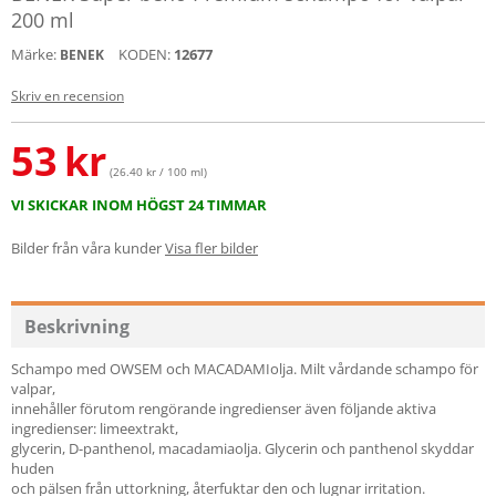
200 ml
Märke:
KODEN:
12677
BENEK
Skriv en recension
53
kr
(26.40 kr / 100 ml)
VI SKICKAR INOM HÖGST 24 TIMMAR
Bilder från våra kunder
Visa fler bilder
Beskrivning
Schampo med OWSEM och MACADAMIolja. Milt vårdande schampo för
valpar,
innehåller förutom rengörande ingredienser även följande aktiva
ingredienser: limeextrakt,
glycerin, D-panthenol, macadamiaolja. Glycerin och panthenol skyddar
huden
och pälsen från uttorkning, återfuktar den och lugnar irritation.