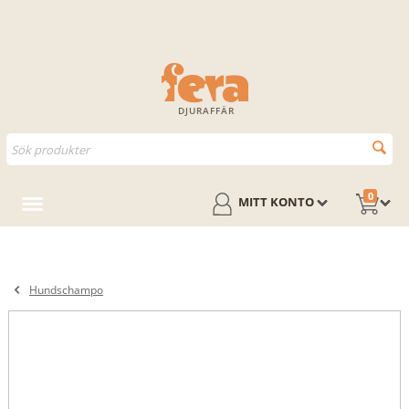
DJURAFFÄR
0
MITT KONTO
Hundschampo