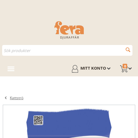
DJURAFFÄR
0
MITT KONTO
Kattströ