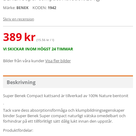
Märke:
KODEN:
1942
BENEK
Skriv en recension
389
kr
(15.56 kr / l)
VI SKICKAR INOM HÖGST 24 TIMMAR
Bilder från våra kunder
Visa fler bilder
Beskrivning
Super Benek Compact kattsand är tillverkad av 100% Nature bentonit
.
Tack vare dess absorptionsförmåga och klumpbildningsegenskaper
binder Super Benek Super compact naturligt vätska omedelbart och
förhindrar på ett tillförlitligt sätt dålig lukt innan den uppstår.
Produktfördelar: