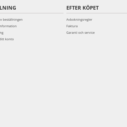
LLNING
EFTER KÖPET
av beställningen
Avbokningsregler
information
Faktura
ing
Garanti och service
ditt konto