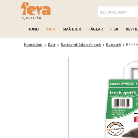
DJURAFFÄR
HUND
KATT
SMÅ DJUR
FÅGLAR
FISK
REPTI
Hemsidan
Katt
Kattsandlåda och strö
Kattströ
BENEK 