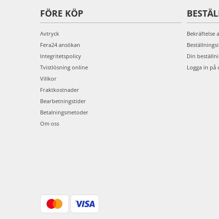
FÖRE KÖP
BESTÄ
Avtryck
Bekräftelse 
Fera24 ansökan
Beställnings
Integritetspolicy
Din beställn
Tvistlösning online
Logga in på 
Villkor
Fraktkostnader
Bearbetningstider
Betalningsmetoder
Om oss