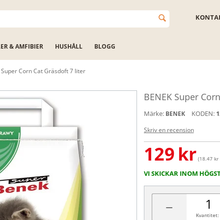
KONTAK
LER & AMFIBIER
HUSHÅLL
BLOGG
Super Corn Cat Gräsdoft 7 liter
BENEK Super Corn C
Märke:
KODEN:
1
BENEK
Skriv en recension
129
kr
(18.47 kr 
VI SKICKAR INOM HÖGS
−
Kvantitet: