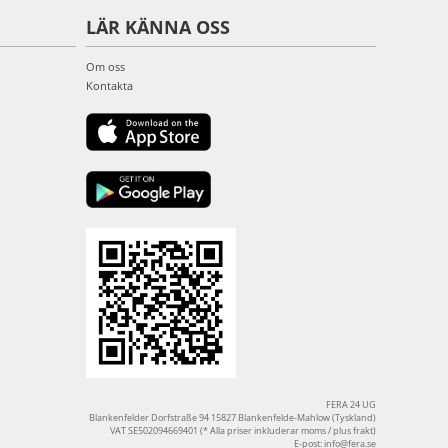
LÄR KÄNNA OSS
Om oss
Kontakta
FERA 24 UG
Blankenfelder Dorfstraße 94 15827 Blankenfelde-Mahlow (Tyskland)
VAT SE502094669401 (* Alla priser inkluderar moms / plus frakt)
E-post:
info@fera.se