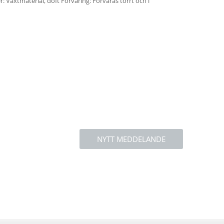
 Växtmaterial, doft Förvaring: Förvaras torrt och i
NYTT MEDDELANDE