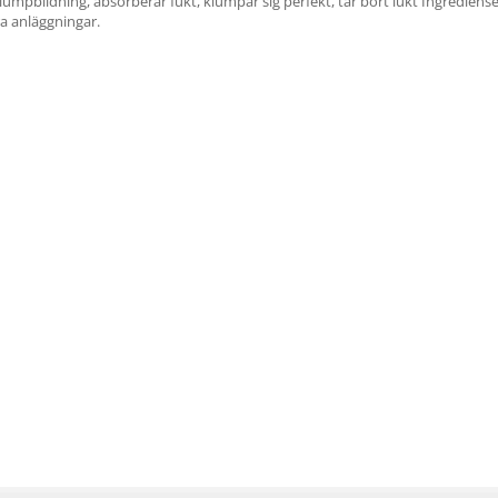
mpbildning, absorberar fukt, klumpar sig perfekt, tar bort lukt Ingredienser:
a anläggningar.