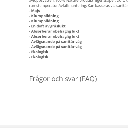
avloppsvatten. 100 % Nature-produkt. Egenskaper: Doft, klu
rumstemperatur Avfallshantering: Kan kasseras via sanitär
- Majs
- Klumpbildning
- Klumpbildning
- En doft av gräslukt
- Absorberar obehaglig lukt
- Absorberar obehaglig lukt
- Avlägsnande på sanitär väg
- Avlägsnande på sanitär väg
- Ekologisk
- Ekologisk
Frågor och svar (FAQ)