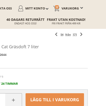
0
TA OSS
MITT KONTO
VARUKORG
40 DAGARS RETURRÄTT
FRAKT UTAN KOSTNAD!
ENDAST HOS OSS!
FRI FRAKT FRÅN 499 KR
54
från
171
at Gräsdoft 7 liter
2644
/ l)
T 24 TIMMAR
+
LÄGG TILL I VARUKORG