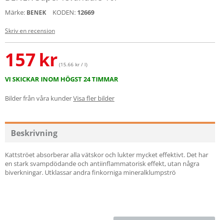
Märke:
KODEN:
12669
BENEK
Skriv en recension
157
kr
(15.66 kr / l)
VI SKICKAR INOM HÖGST 24 TIMMAR
Bilder från våra kunder
Visa fler bilder
Beskrivning
Kattströet absorberar alla vätskor och lukter mycket effektivt. Det har
en stark svampdödande och antiinflammatorisk effekt, utan några
biverkningar. Utklassar andra finkorniga mineralklumpströ