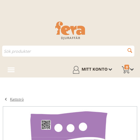
DJURAFFÄR
0
MITT KONTO
Kattströ