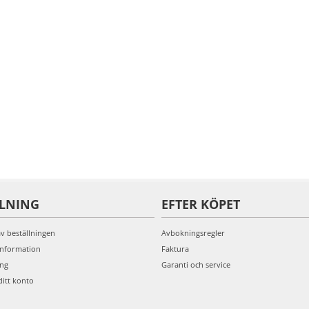
LLNING
EFTER KÖPET
av beställningen
Avbokningsregler
information
Faktura
ing
Garanti och service
ditt konto