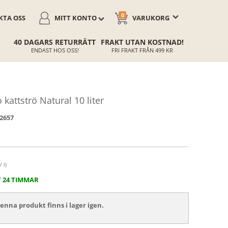
0
TA OSS
MITT KONTO
VARUKORG
40 DAGARS RETURRÄTT
FRAKT UTAN KOSTNAD!
ENDAST HOS OSS!
FRI FRAKT FRÅN 499 KR
kattströ Natural 10 liter
2657
/ l)
T 24 TIMMAR
nna produkt finns i lager igen.