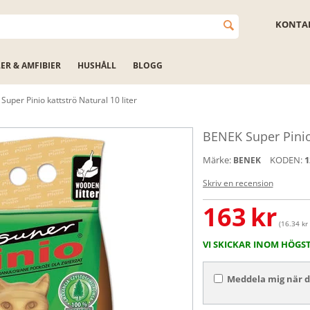
KONTAK
LER & AMFIBIER
HUSHÅLL
BLOGG
uper Pinio kattströ Natural 10 liter
BENEK Super Pinio 
Märke:
KODEN:
1
BENEK
Skriv en recension
163
kr
(16.34 kr 
VI SKICKAR INOM HÖGS
Meddela mig när de