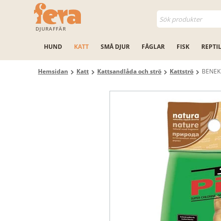
DJURAFFÄR
HUND
KATT
SMÅ DJUR
FÅGLAR
FISK
REPTI
Hemsidan
Katt
Kattsandlåda och strö
Kattströ
BENEK S