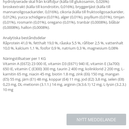
hydrolyserade skal från kräftdjur (källa till glukosamin, 0,026%)
broskextrakt (källa till kondroitin, 0,016%), bryggerijäst (källa till
mannanoligosackarider, 0,016%), cikoria (källa till fruktooligosackarider,
0,012%), yucca schidigera (0,01%), alger (0,01%), psyllium (0,01%), timjan
(0,01%), rosmarin (0,01%), oregano (0,01%), tranbär (0,0008%), blåbär
(0,0008%), hallon (0,0008%).
Analytiska beståndsdelar
Råprotein 41,0 %, fetthalt 19,0 %, råaska 5,5 %, råfiber 2,5 %, vattenhalt
10,0 %, kalcium 1,1 %, fosfor 0,9 %, natrium 0,3 %, magnesium 0,08%
Näringstillsatser per 1 KG
Vitamin A (E672) 23 000 IE, vitamin D3 (E671) 940 IE, vitamin E (3a700)
650 IE, vitamin C (E300) 300 mg, taurin 2 400 mg, kolinklorid 2 200 mg, L-
karnitin 65 mg, niacin 45 mg, biotin 1.8 mg, zink (E6) 150 mg, mangan
(E5) 55 mg, järn (E1) 48 mg, koppar (E4) 11 mg, jod (E2) 3,8 mg, selen (E8)
0,23 mg, DL-metionin (3.1.1.) 14 mg, arginin (3c3.6.1) 12 mg, L-lysin (3.2.3.)
10 mg
NYTT MEDDELANDE