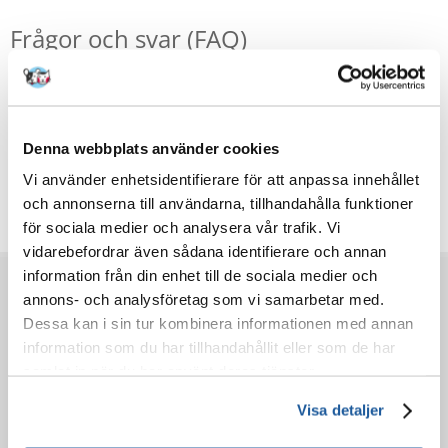
Frågor och svar (FAQ)
Funktioner
Denna webbplats använder cookies
Recensioner
Vi använder enhetsidentifierare för att anpassa innehållet
Ytterligare foton
och annonserna till användarna, tillhandahålla funktioner
för sociala medier och analysera vår trafik. Vi
vidarebefordrar även sådana identifierare och annan
information från din enhet till de sociala medier och
FÖRE KÖP
annons- och analysföretag som vi samarbetar med.
Dessa kan i sin tur kombinera informationen med annan
information som du har tillhandahållit eller som de har
BESTÄLLNING
samlat in när du har använt deras tjänster.
EFTER KÖPET
Visa detaljer