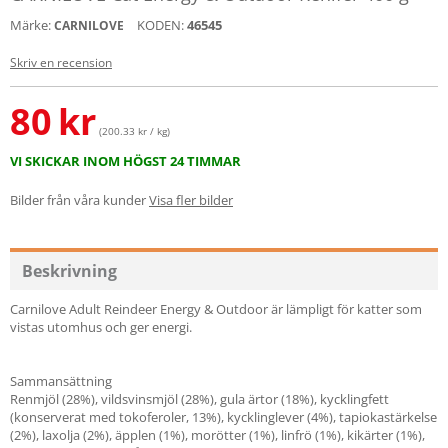
Märke:
KODEN:
46545
CARNILOVE
Skriv en recension
80
kr
(200.33 kr / kg)
VI SKICKAR INOM HÖGST 24 TIMMAR
Bilder från våra kunder
Visa fler bilder
Beskrivning
Carnilove Adult Reindeer Energy & Outdoor är lämpligt för katter som
vistas utomhus och ger energi.
Sammansättning
Renmjöl (28%), vildsvinsmjöl (28%), gula ärtor (18%), kycklingfett
(konserverat med tokoferoler, 13%), kycklinglever (4%), tapiokastärkelse
(2%), laxolja (2%), äpplen (1%), morötter (1%), linfrö (1%), kikärter (1%),