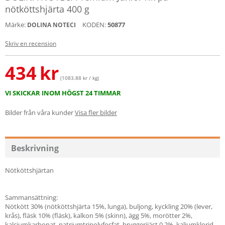
nötköttshjärta 400 g
Märke:
KODEN:
50877
DOLINA NOTECI
Skriv en recension
434
kr
(1083.88 kr / kg)
VI SKICKAR INOM HÖGST 24 TIMMAR
Bilder från våra kunder
Visa fler bilder
Beskrivning
Nötköttshjärtan
Sammansättning:
Nötkött 30% (nötköttshjärta 15%, lunga), buljong, kyckling 20% (lever,
krås), fläsk 10% (fläsk), kalkon 5% (skinn), ägg 5%, morötter 2%,
kalciumkarbonat, natriumtripolyfosfat, bryggerijäst 0,2%, kaliumklorid,