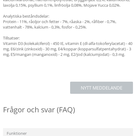
laxolja 0,15%, psyllium 0,1%, linfröolja 0,08%, Mojave Yucca 0,02%.
Analytiska beståndsdelar:
Protein - 11%, råoljor och fetter - 7%, råaska - 2%, råfiber - 0,7%,
vattenhalt - 78%, kalcium - 0,3%, fosfor - 0,25%.
Tillsatser:
Vitamin D3 (kolekalciferol) - 450 IE, vitamin E (dl-alfa-tokoferylacetat) - 40
mg, E6/zink (zinkoxid) - 30 mg, E4/koppar (kopparsulfatpentahydrat) - 3
mg, E5/mangan (manganoxid) - 2 mg, E2/jod (kalciumjodat) - 0,3 mg.
NYTT MEDDELANDE
Frågor och svar (FAQ)
Funktioner