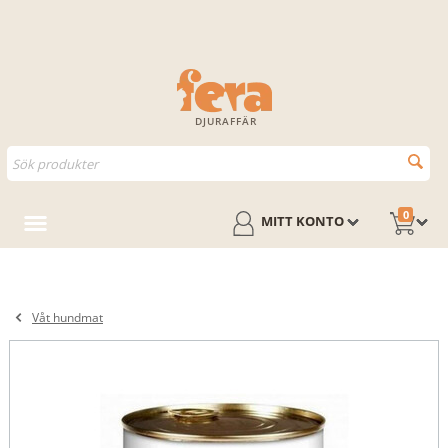
DJURAFFÄR
0
MITT KONTO
Våt hundmat