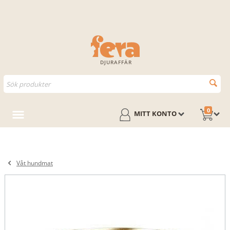
DJURAFFÄR
0
MITT KONTO
Våt hundmat