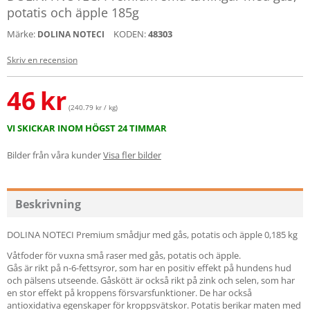
potatis och äpple 185g
Märke:
KODEN:
48303
DOLINA NOTECI
Skriv en recension
46
kr
(240.79 kr / kg)
VI SKICKAR INOM HÖGST 24 TIMMAR
Bilder från våra kunder
Visa fler bilder
Beskrivning
DOLINA NOTECI Premium smådjur med gås, potatis och äpple 0,185 kg
Våtfoder för vuxna små raser med gås, potatis och äpple.
Gås är rikt på n-6-fettsyror, som har en positiv effekt på hundens hud
och pälsens utseende. Gåskött är också rikt på zink och selen, som har
en stor effekt på kroppens försvarsfunktioner. De har också
antioxidativa egenskaper för kroppsvätskor. Potatis berikar maten med