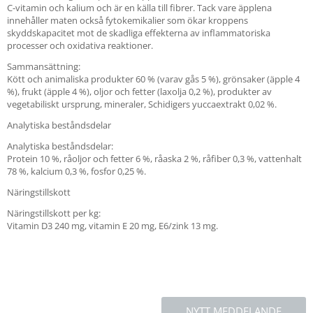
C-vitamin och kalium och är en källa till fibrer. Tack vare äpplena
innehåller maten också fytokemikalier som ökar kroppens
skyddskapacitet mot de skadliga effekterna av inflammatoriska
processer och oxidativa reaktioner.
Sammansättning:
Kött och animaliska produkter 60 % (varav gås 5 %), grönsaker (äpple 4
%), frukt (äpple 4 %), oljor och fetter (laxolja 0,2 %), produkter av
vegetabiliskt ursprung, mineraler, Schidigers yuccaextrakt 0,02 %.
Analytiska beståndsdelar
Analytiska beståndsdelar:
Protein 10 %, råoljor och fetter 6 %, råaska 2 %, råfiber 0,3 %, vattenhalt
78 %, kalcium 0,3 %, fosfor 0,25 %.
Näringstillskott
Näringstillskott per kg:
Vitamin D3 240 mg, vitamin E 20 mg, E6/zink 13 mg.
NYTT MEDDELANDE