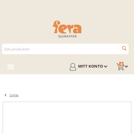
DJURAFFÄR
0
MITT KONTO
Linne