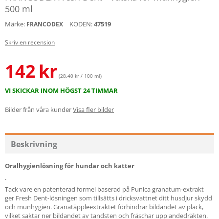
500 ml
Märke:
KODEN:
47519
FRANCODEX
Skriv en recension
142
kr
(28.40 kr / 100 ml)
VI SKICKAR INOM HÖGST 24 TIMMAR
Bilder från våra kunder
Visa fler bilder
Beskrivning
Oralhygienlösning för hundar och katter
.
Tack vare en patenterad formel baserad på Punica granatum-extrakt
ger Fresh Dent-lösningen som tillsätts i dricksvattnet ditt husdjur skydd
och munhygien. Granatäppleextraktet förhindrar bildandet av plack,
vilket saktar ner bildandet av tandsten och fräschar upp andedräkten.