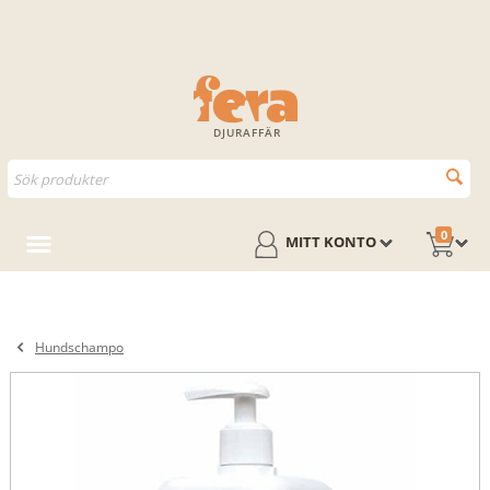
DJURAFFÄR
0
MITT KONTO
Hundschampo