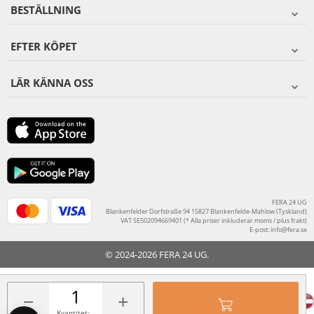
BESTÄLLNING
EFTER KÖPET
LÄR KÄNNA OSS
FERA 24 UG
Blankenfelder Dorfstraße 94 15827 Blankenfelde-Mahlow (Tyskland)
VAT SE502094669401 (* Alla priser inkluderar moms / plus frakt)
E-post:
info@fera.se
© 2024-2026 FERA 24 UG.
FERA INTERNATIONAL:
−
+
Kvantitet: