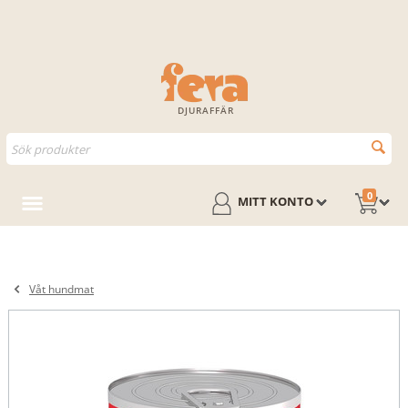
DJURAFFÄR
0
MITT KONTO
Våt hundmat