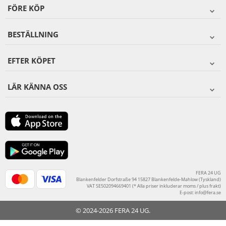
FÖRE KÖP
BESTÄLLNING
EFTER KÖPET
LÄR KÄNNA OSS
FERA 24 UG
Blankenfelder Dorfstraße 94 15827 Blankenfelde-Mahlow (Tyskland)
VAT SE502094669401 (* Alla priser inkluderar moms / plus frakt)
E-post:
info@fera.se
© 2024-2026 FERA 24 UG.