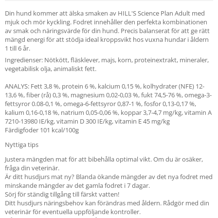
Din hund kommer att älska smaken av HILL'S Science Plan Adult med
mjuk och mör kyckling. Fodret innehåller den perfekta kombinationen
av smak och näringsvärde för din hund. Precis balanserat för att ge rätt
mängd energi för att stödja ideal kroppsvikt hos vuxna hundar i åldern
1 till 6 år.
Ingredienser: Nötkött, fläsklever, majs, korn, proteinextrakt, mineraler,
vegetabilisk olja, animaliskt fett.
ANALYS: Fett 3,8 %, protein 6 %, kalcium 0,15 %, kolhydrater (NFE) 12-
13,6 %, fiber (rå) 0,3 %, magnesium 0,02-0,03 %, fukt 74,5-76 %, omega-3-
fettsyror 0.08-0,1 %, omega-6-fettsyror 0,87-1 %, fosfor 0,13-0,17 %,
kalium 0,16-0,18 %, natrium 0,05-0,06 %, koppar 3,7-4,7 mg/kg, vitamin A
7210-13980 IE/kg, vitamin D 300 IE/kg, vitamin E 45 mg/kg
Färdigfoder 101 kcal/100g
Nyttiga tips
Justera mängden mat för att bibehålla optimal vikt. Om du är osäker,
fråga din veterinär.
Är ditt husdjurs mat ny? Blanda ökande mängder av det nya fodret med
minskande mängder av det gamla fodret i 7 dagar.
Sörj för ständig tillgång till färskt vatten!
Ditt husdjurs näringsbehov kan förändras med åldern. Rådgör med din
veterinär för eventuella uppföljande kontroller.