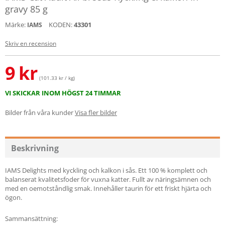
gravy 85 g
Märke:
KODEN:
43301
IAMS
Skriv en recension
9
kr
(101.33 kr / kg)
VI SKICKAR INOM HÖGST 24 TIMMAR
Bilder från våra kunder
Visa fler bilder
Beskrivning
IAMS Delights med kyckling och kalkon i sås. Ett 100 % komplett och
balanserat kvalitetsfoder för vuxna katter. Fullt av näringsämnen och
med en oemotståndlig smak. Innehåller taurin för ett friskt hjärta och
ögon.
Sammansättning: