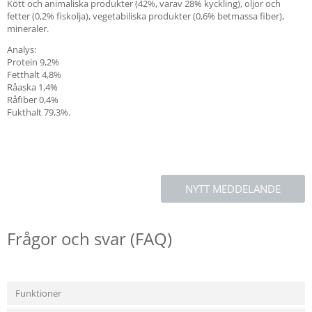
Kött och animaliska produkter (42%, varav 28% kyckling), oljor och
fetter (0,2% fiskolja), vegetabiliska produkter (0,6% betmassa fiber),
mineraler.
Analys:
Protein 9,2%
Fetthalt 4,8%
Råaska 1,4%
Råfiber 0,4%
Fukthalt 79,3%.
NYTT MEDDELANDE
Frågor och svar (FAQ)
Funktioner