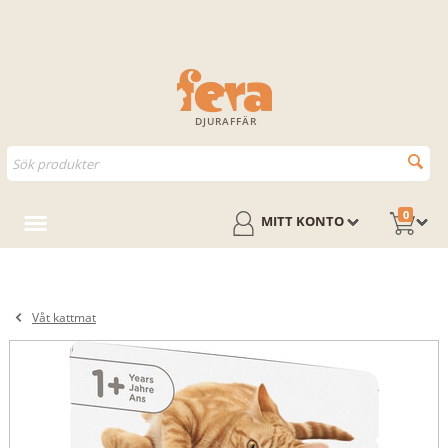
DJURAFFÄR
0
MITT KONTO
Våt kattmat