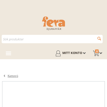
DJURAFFÄR
0
MITT KONTO
Kattströ