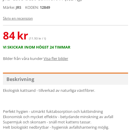
Märke:
KODEN:
12849
JRS
Skriv en recension
84
kr
(11.93 kr / l)
VI SKICKAR INOM HÖGST 24 TIMMAR
Bilder från våra kunder
Visa fler bilder
Beskrivning
Ekologisk kattsand - tillverkad av naturliga växtfibrer.
Perfekt hygien - utmärkt fuktabsorption och luktbindning
Ekonomisk och mycket effektiv - betydande minskning av avfall
Supermjuk och skonsam - snäll mot kattens tassar.
Helt biologiskt nedbrytbar - hygienisk avfallshantering möjlig.