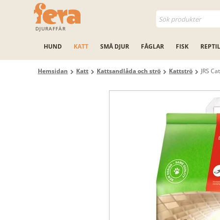
DJURAFFÄR
HUND
KATT
SMÅ DJUR
FÅGLAR
FISK
REPTI
Hemsidan
Katt
Kattsandlåda och strö
Kattströ
JRS Cat