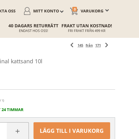
0
TA OSS
MITT KONTO
VARUKORG
40 DAGARS RETURRÄTT
FRAKT UTAN KOSTNAD!
ENDAST HOS OSS!
FRI FRAKT FRÅN 499 KR
145
från
171
inal kattsand 10l
/ l)
T 24 TIMMAR
+
LÄGG TILL I VARUKORG