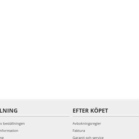
LLNING
EFTER KÖPET
av beställningen
Avbokningsregler
information
Faktura
ing
Garanti och service