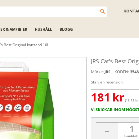
KONTAK
LER & AMFIBIER
HUSHÅLL
BLOGG
's Best Original kattsand 10l
JRS Cat's Best Orig
Märke:
KODEN:
3548
JRS
Skriv en recension
181
kr
(18.12 kr 
VI SKICKAR INOM HÖGS
−
Kvantitet: