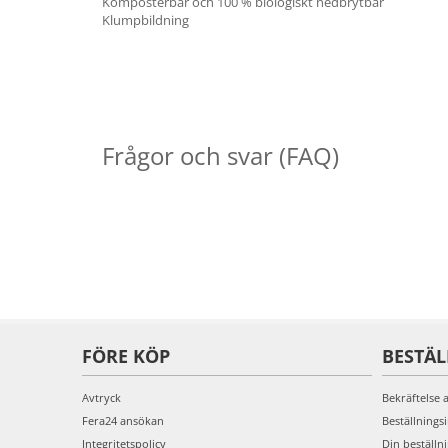
Komposterbar och 100 % biologiskt nedbrytbar
Klumpbildning
Frågor och svar (FAQ)
FÖRE KÖP
BESTÄ
Avtryck
Bekräftelse 
Fera24 ansökan
Beställnings
Integritetspolicy
Din beställn