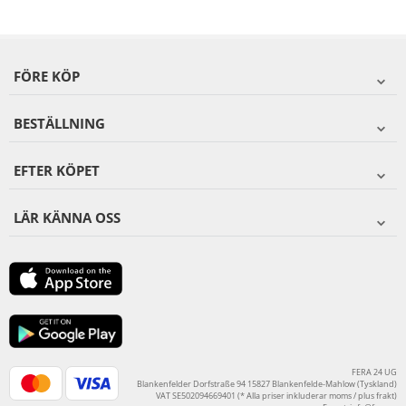
FÖRE KÖP
BESTÄLLNING
EFTER KÖPET
LÄR KÄNNA OSS
FERA 24 UG
Blankenfelder Dorfstraße 94 15827 Blankenfelde-Mahlow (Tyskland)
VAT SE502094669401 (* Alla priser inkluderar moms / plus frakt)