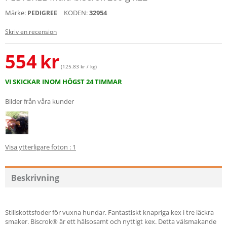
Märke:
KODEN:
32954
PEDIGREE
Skriv en recension
554
kr
(125.83 kr / kg)
VI SKICKAR INOM HÖGST 24 TIMMAR
Bilder från våra kunder
Visa ytterligare foton : 1
Beskrivning
Stillskottsfoder för vuxna hundar. Fantastiskt knapriga kex i tre läckra
smaker. Biscrok® är ett hälsosamt och nyttigt kex. Detta välsmakande