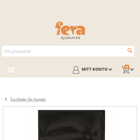
DJURAFFÄR
0
MITT KONTO
Torrfoder för hundar