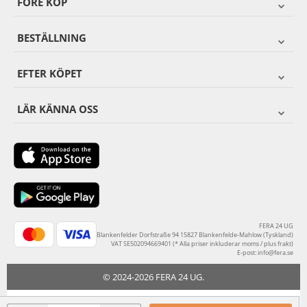
FÖRE KÖP
BESTÄLLNING
EFTER KÖPET
LÄR KÄNNA OSS
FERA 24 UG
Blankenfelder Dorfstraße 94 15827 Blankenfelde-Mahlow (Tyskland)
VAT SE502094669401 (* Alla priser inkluderar moms / plus frakt)
E-post:
info@fera.se
© 2024-2026 FERA 24 UG.
FERA INTERNATIONAL: